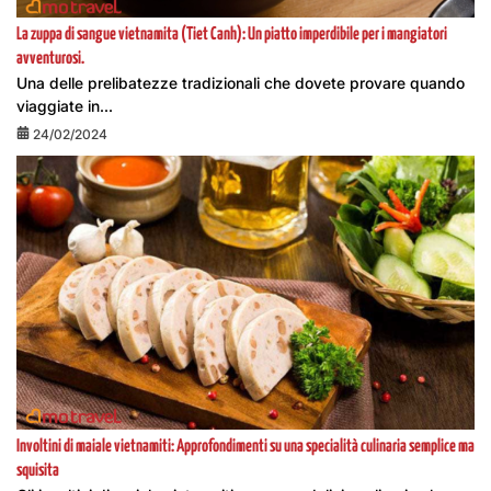
La zuppa di sangue vietnamita (Tiet Canh): Un piatto imperdibile per i mangiatori
avventurosi.
Una delle prelibatezze tradizionali che dovete provare quando
viaggiate in...
24/02/2024
Involtini di maiale vietnamiti: Approfondimenti su una specialità culinaria semplice ma
squisita