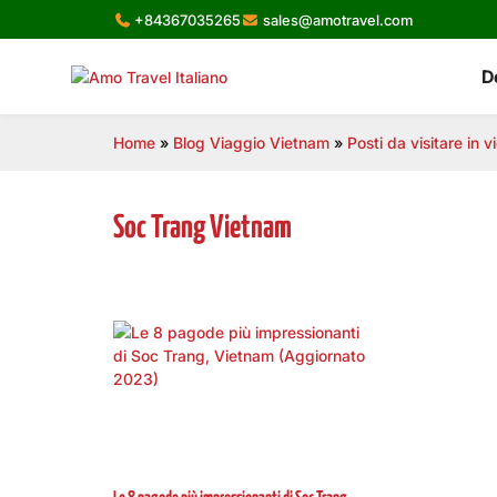
Skip
+84367035265
sales@amotravel.com
to
content
D
Home
»
Blog Viaggio Vietnam
»
Posti da visitare in 
Soc Trang Vietnam