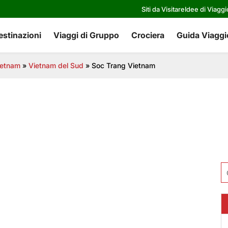
Siti da Visitare
Idee di Viaggi
estinazioni
Viaggi di Gruppo
Crociera
Guida Viaggi
vietnam
»
Vietnam del Sud
»
Soc Trang Vietnam
Ri
pe