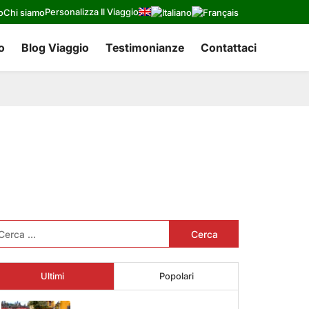
Personalizza Il Viaggio
o
Chi siamo
o
Blog Viaggio
Testimonianze
Contattaci
cerca
r:
Ultimi
Popolari