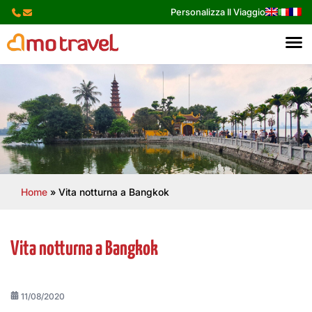
Skip
Personalizza Il Viaggio
to
content
Home
»
Vita notturna a Bangkok
Vita notturna a Bangkok
11/08/2020