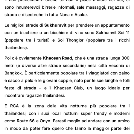
sono innumerevoli birrerie informali, sale massaggi, ragazze di
strada e discoteche in tutta Nana e Asoke.
Le migliori strade di
Sukhumvit
per prendere un appuntamento
con un bicchiere o un bicchiere di vino sono Sukhumvit Soi 11
(popolare tra i turisti) e Soi Thonglor (popolare tra i ricchi
thailandesi).
Poi c’è ovviamente
Khaosan Road
, che è una strada lunga 300
metri (e diverse altre strade secondarie) nella città vecchia di
Bangkok. È particolarmente popolare tra i viaggiatori con zaino
e sacco a pelo e le giovani coppie, noto per le sue lunghe e folli
feste di strada – e il Khaosan Club, un luogo ideale per
incontrare ragazze thailandesi.
E RCA è la zona della vita notturna più popolare tra i
thailandesi, con i suoi locali notturni super trendy e moderni
come Route 66 e Onyx. Faresti meglio ad andare con un amico
in modo da poter fare quello che fanno la maggior parte dei