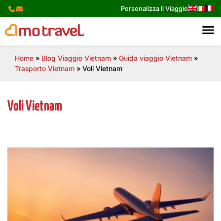
Skip
Personalizza Il Viaggio
to
content
Home
»
Blog Viaggio Vietnam
»
Guida viaggio Vietnam
»
Trasporto Vietnam
»
Voli Vietnam
Voli Vietnam