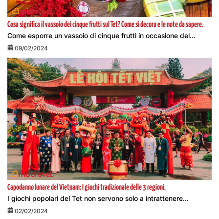
Cosa significa il vassoio dei cinque frutti sul Tet? Come si decora e le note da sapere.
Come esporre un vassoio di cinque frutti in occasione del...
09/02/2024
Capodanno lunare del Vietnam: I giochi tradizionale delle 3 regioni.
I giochi popolari del Tet non servono solo a intrattenere...
02/02/2024