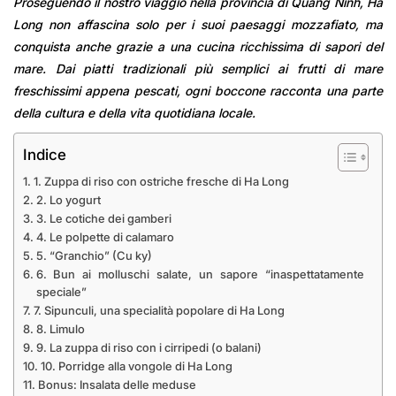
Proseguendo il nostro viaggio nella provincia di Quang Ninh, Ha
Long non affascina solo per i suoi paesaggi mozzafiato, ma
conquista anche grazie a una cucina ricchissima di sapori del
mare. Dai piatti tradizionali più semplici ai frutti di mare
freschissimi appena pescati, ogni boccone racconta una parte
della cultura e della vita quotidiana locale.
Indice
1. Zuppa di riso con ostriche fresche di Ha Long
2. Lo yogurt
3. Le cotiche dei gamberi
4. Le polpette di calamaro
5. “Granchio” (Cu ky)
6. Bun ai molluschi salate, un sapore “inaspettatamente
speciale”
7. Sipunculi, una specialità popolare di Ha Long
8. Limulo
9. La zuppa di riso con i cirripedi (o balani)
10. Porridge alla vongole di Ha Long
Bonus: Insalata delle meduse