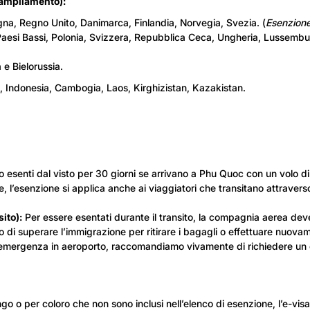
e ampliamento):
gna, Regno Unito, Danimarca, Finlandia, Norvegia, Svezia. (
Esenzion
Paesi Bassi, Polonia, Svizzera, Repubblica Ceca, Ungheria, Lussembu
e Bielorussia.
, Indonesia, Cambogia, Laos, Kirghizistan, Kazakistan.
o esenti dal visto per 30 giorni se arrivano a Phu Quoc con un volo dir
 l’esenzione si applica anche ai viaggiatori che transitano attravers
ito):
Per essere esentati durante il transito, la compagnia aerea deve 
to di superare l’immigrazione per ritirare i bagagli o effettuare nuova
di emergenza in aeroporto, raccomandiamo vivamente di richiedere un e
o o per coloro che non sono inclusi nell’elenco di esenzione, l’e-visa è