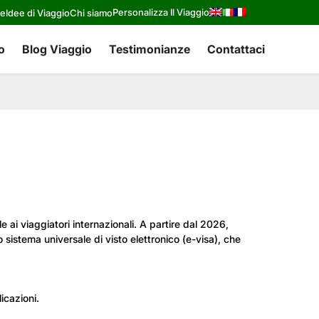
Personalizza Il Viaggio
re
Idee di Viaggio
Chi siamo
o
Blog Viaggio
Testimonianze
Contattaci
 ai viaggiatori internazionali. A partire dal 2026,
o sistema universale di visto elettronico (e-visa), che
icazioni.