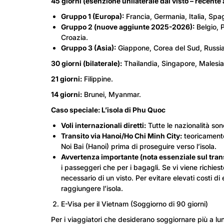
45 giorni (esenzione unilaterale dal visto – recent
Gruppo 1 (Europa):
Francia, Germania, Italia, Spa
Gruppo 2 (nuove aggiunte 2025-2026):
Belgio, 
Croazia.
Gruppo 3 (Asia):
Giappone, Corea del Sud, Russia 
30 giorni (bilaterale):
Thailandia, Singapore, Malesia
21 giorni:
Filippine.
14 giorni:
Brunei, Myanmar.
Caso speciale: L’isola di Phu Quoc
Voli internazionali diretti:
Tutte le nazionalità son
Transito via Hanoi/Ho Chi Minh City:
teoricamente,
Noi Bai (Hanoi) prima di proseguire verso l’isola.
Avvertenza importante (nota essenziale sul trans
i passeggeri che per i bagagli. Se vi viene richies
necessario di un visto. Per evitare elevati costi 
raggiungere l’isola.
E-Visa per il Vietnam (Soggiorno di 90 giorni)
Per i viaggiatori che desiderano soggiornare più a lung