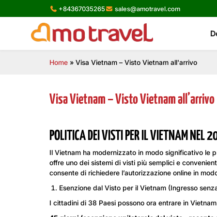
Skip
+84367035265
sales@amotravel.com
to
content
D
Home
»
Visa Vietnam – Visto Vietnam all'arrivo
Visa Vietnam – Visto Vietnam all’arrivo
POLITICA DEI VISTI PER IL VIETNAM NEL 2
Il Vietnam ha modernizzato in modo significativo le p
offre uno dei sistemi di visti più semplici e convenien
consente di richiedere l’autorizzazione online in mod
Esenzione dal Visto per il Vietnam (Ingresso senza
I cittadini di 38 Paesi possono ora entrare in Vietna