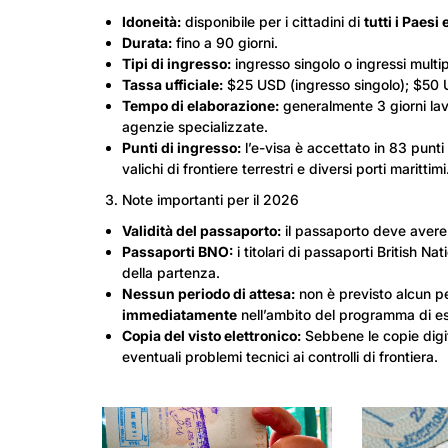
Idoneità:
disponibile per i cittadini di
tutti i Paesi 
Durata:
fino a 90 giorni.
Tipi di ingresso:
ingresso singolo o ingressi multipl
Tassa ufficiale:
$25 USD (ingresso singolo); $50 US
Tempo di elaborazione:
generalmente 3 giorni lavo
agenzie specializzate.
Punti di ingresso:
l’e-visa è accettato in 83 punti 
valichi di frontiere terrestri e diversi porti marittimi
Note importanti per il 2026
Validità del passaporto:
il passaporto deve avere 
Passaporti BNO:
i titolari di passaporti British 
della partenza.
Nessun periodo di attesa:
non è previsto alcun pe
immediatamente
nell’ambito del programma di es
Copia del visto elettronico:
Sebbene le copie digit
eventuali problemi tecnici ai controlli di frontiera.