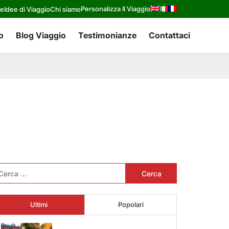
Personalizza Il Viaggio
re
Idee di Viaggio
Chi siamo
o
Blog Viaggio
Testimonianze
Contattaci
cerca
r:
Ultimi
Popolari