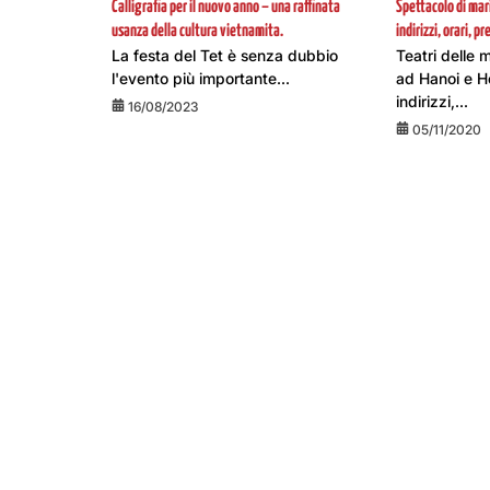
Calligrafia per il nuovo anno – una raffinata
Spettacolo di mar
usanza della cultura vietnamita.
indirizzi, orari, p
La festa del Tet è senza dubbio
Teatri delle 
l'evento più importante...
ad Hanoi e Ho
indirizzi,...
16/08/2023
05/11/2020