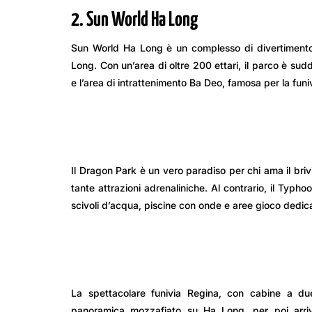
2. Sun World Ha Long
Sun World Ha Long è un complesso di divertimento di
Long. Con un’area di oltre 200 ettari, il parco è sud
e l’area di intrattenimento Ba Deo, famosa per la fun
Il Dragon Park è un vero paradiso per chi ama il bri
tante attrazioni adrenaliniche. Al contrario, il Typho
scivoli d’acqua, piscine con onde e aree gioco dedica
La spettacolare funivia Regina, con cabine a du
panoramica mozzafiato su Ha Long, per poi arrivar