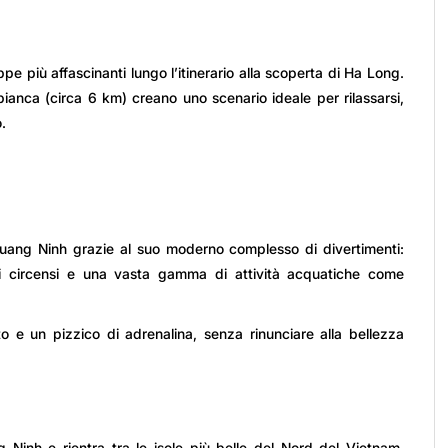
e più affascinanti lungo l’itinerario alla scoperta di Ha Long.
 bianca (circa 6 km) creano uno scenario ideale per rilassarsi,
.
uang Ninh grazie al suo moderno complesso di divertimenti:
ri circensi e una vasta gamma di attività acquatiche come
o e un pizzico di adrenalina, senza rinunciare alla bellezza
Ninh e rientra tra le isole più belle del Nord del Vietnam.