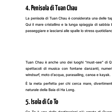
4. Penisola di Tuan Chau
La penisola di Tuan Chau è considerata una delle tapp
Qui il mare cristallino e la lunga spiaggia di sabbia
passeggiare e lasciarsi alle spalle lo stress quotidiano
Tuan Chau è anche uno dei luoghi “must-see” di Q
spettacoli di musica con fontane danzanti, nume
windsurf, moto d’acqua, parasailing, canoa e kayak.
È la meta perfetta per chi cerca mare, divertiment
naturale della Baia di Ha Long.
5. Isola di Co To
Co To è una delle destinazioni più amate di Quang 