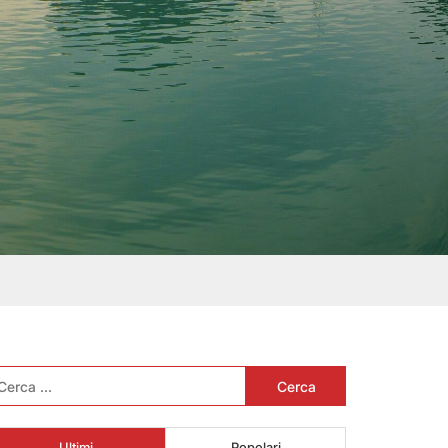
cerca
r:
Ultimi
Popolari