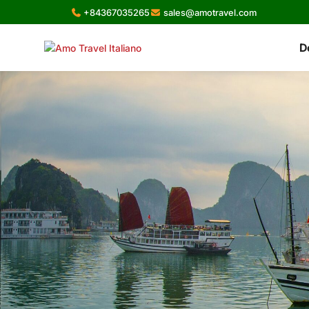
Skip
+84367035265
sales@amotravel.com
to
content
D