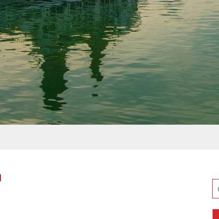
h
Ri
pe