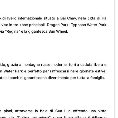
 livello internazionale situato a Bai Chay, nella città di Ha
diviso in tre zone principali: Dragon Park, Typhoon Water Park
ivia “Regina” e la gigantesca Sun Wheel.
vido, grazie a montagne russe moderne, torri a caduta libera e
on Water Park è perfetto per rinfrescarsi nelle giornate estive:
te ai bambini garantiscono divertimento per tutta la famiglia.
e piani, attraversa la baia di Cua Luc offrendo una vista
e alla “Collina misteriosa”, dove ti aspettano il Villaggio