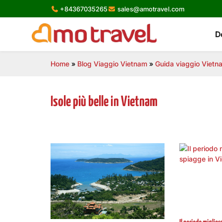
Skip
+84367035265
sales@amotravel.com
to
content
D
Home
»
Blog Viaggio Vietnam
»
Guida viaggio Vietn
Isole più belle in Vietnam