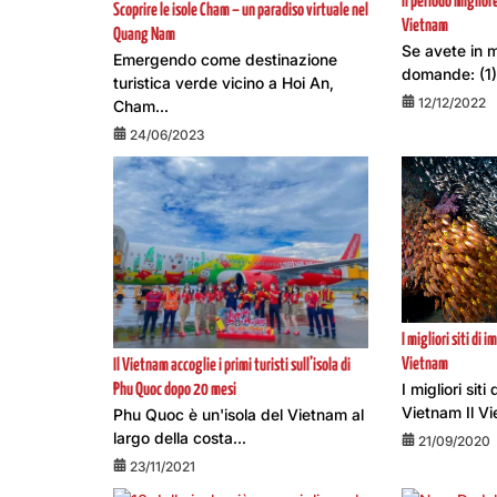
Il periodo miglior
Scoprire le isole Cham – un paradiso virtuale nel
Vietnam
Quang Nam
Se avete in 
Emergendo come destinazione
domande: (1) 
turistica verde vicino a Hoi An,
12/12/2022
Cham...
24/06/2023
I migliori siti di
Vietnam
Il Vietnam accoglie i primi turisti sull’isola di
I migliori sit
Phu Quoc dopo 20 mesi
Vietnam Il Vi
Phu Quoc è un'isola del Vietnam al
largo della costa...
21/09/2020
23/11/2021