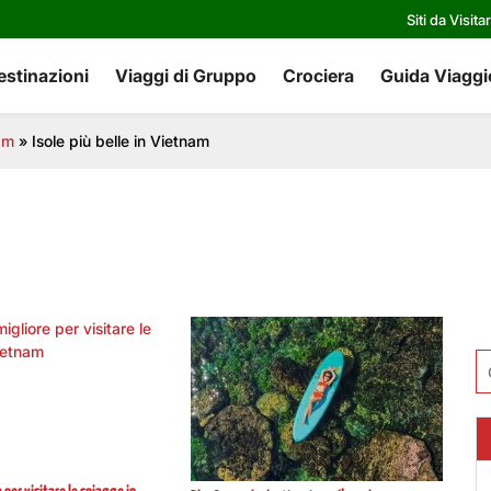
Siti da Visita
estinazioni
Viaggi di Gruppo
Crociera
Guida Viaggi
am
»
Isole più belle in Vietnam
Ri
pe