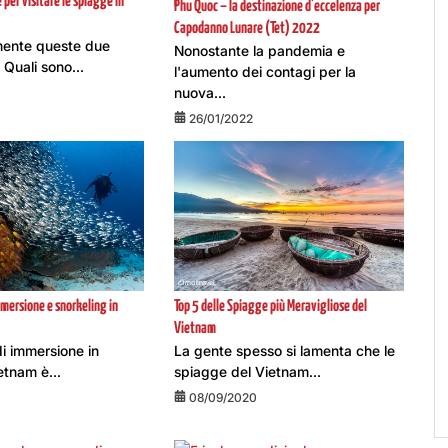
e per visitare le spiagge in
Phu Quoc – la destinazione d’eccelenza per
Capodanno Lunare (Tet) 2022
mente queste due
Nonostante la pandemia e
Quali sono...
l'aumento dei contagi per la
nuova...
26/01/2022
 immersione e snorkeling in
Top 5 delle Spiagge più Meravigliose del
Vietnam
i di immersione in
La gente spesso si lamenta che le
etnam è...
spiagge del Vietnam...
08/09/2020