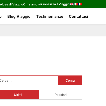
Personalizza Il Viaggio
re
Idee di Viaggio
Chi siamo
o
Blog Viaggio
Testimonianze
Contattaci
cerca
r:
Ultimi
Popolari