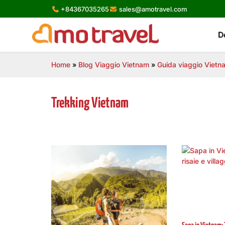
Skip
+84367035265
sales@amotravel.com
to
content
D
Home
»
Blog Viaggio Vietnam
»
Guida viaggio Vietn
Trekking Vietnam