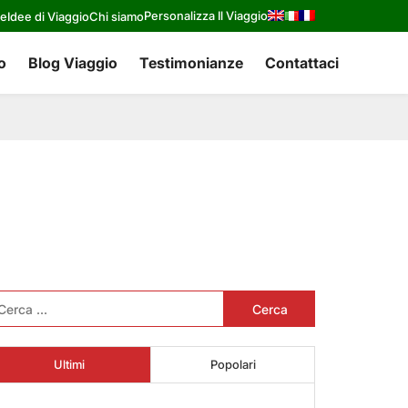
Personalizza Il Viaggio
re
Idee di Viaggio
Chi siamo
o
Blog Viaggio
Testimonianze
Contattaci
cerca
r:
Ultimi
Popolari