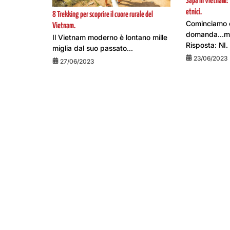
Sapa in Vietnam: T
etnici.
8 Trekking per scoprire il cuore rurale del
Cominciamo 
Vietnam.
domanda…mi 
Il Vietnam moderno è lontano mille
Risposta: NI. 
miglia dal suo passato...
23/06/2023
27/06/2023