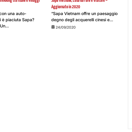
rekking tra risaie e villaggi
Sapa Vietnam, Cosa da Fare e Visitare –
Aggiornato in 2020
con una auto-
“Sapa Vietnam offre un paesaggio
è piaciuta Sapa?
degno degli acquerelli cinesi e...
Un...
24/09/2020