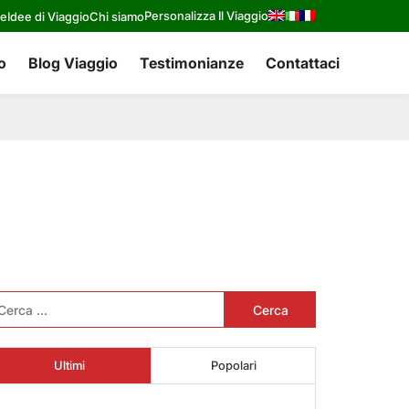
Personalizza Il Viaggio
re
Idee di Viaggio
Chi siamo
o
Blog Viaggio
Testimonianze
Contattaci
cerca
r:
Ultimi
Popolari