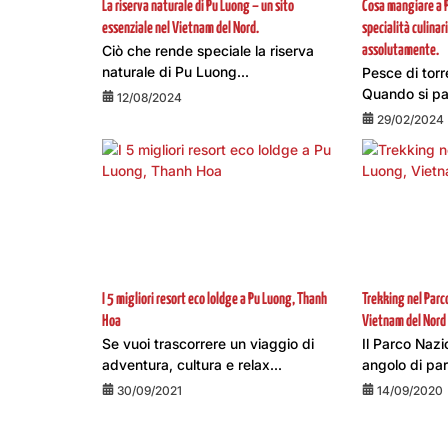
La riserva naturale di Pu Luong – un sito
Cosa mangiare a P
essenziale nel Vietnam del Nord.
specialità culina
Ciò che rende speciale la riserva
assolutamente.
naturale di Pu Luong...
Pesce di torre
Quando si par
12/08/2024
29/02/2024
I 5 migliori resort eco loldge a Pu Luong, Thanh
Trekking nel Parc
Hoa
Vietnam del Nord
Se vuoi trascorrere un viaggio di
Il Parco Naz
adventura, cultura e relax...
angolo di par
30/09/2021
14/09/2020