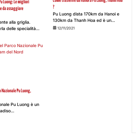
Come trasferire da Hanoi a Pu Luong, Thanh Hoa
u Luong: Le migliori
?
rie da assaggiare
Pu Luong dista 170km da Hanoi e
130km da Thanh Hoa ed è un...
nte alla griglia.
la delle specialità...
12/11/2021
o Nazionale Pu Luong,
ionale Pu Luong è un
adiso...