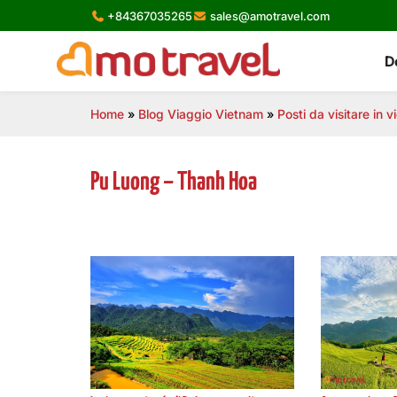
Skip
+84367035265
sales@amotravel.com
to
content
D
Home
»
Blog Viaggio Vietnam
»
Posti da visitare in 
Pu Luong – Thanh Hoa