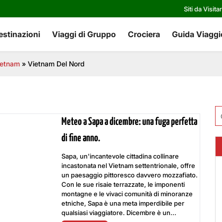
Siti da Visita
estinazioni
Viaggi di Gruppo
Crociera
Guida Viaggi
vietnam
»
Vietnam Del Nord
Ri
Meteo a Sapa a dicembre: una fuga perfetta
pe
di fine anno.
Sapa, un'incantevole cittadina collinare
incastonata nel Vietnam settentrionale, offre
un paesaggio pittoresco davvero mozzafiato.
Con le sue risaie terrazzate, le imponenti
montagne e le vivaci comunità di minoranze
etniche, Sapa è una meta imperdibile per
qualsiasi viaggiatore. Dicembre è un...