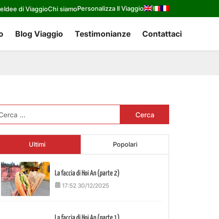
Personalizza Il Viaggio
re
Idee di Viaggio
Chi siamo
o
Blog Viaggio
Testimonianze
Contattaci
cerca
r:
Ultimi
Popolari
La faccia di Hoi An (parte 2)
17:52 30/12/2025
La faccia di Hoi An (parte 1)