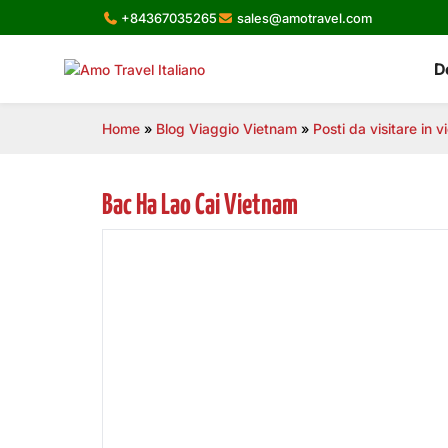
Skip
+84367035265
sales@amotravel.com
to
content
D
Home
»
Blog Viaggio Vietnam
»
Posti da visitare in 
Bac Ha Lao Cai Vietnam