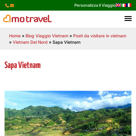
Skip
Personalizza Il Viaggio
to
content
Home
»
Blog Viaggio Vietnam
»
Posti da visitare in vietnam
»
Vietnam Del Nord
»
Sapa Vietnam
Sapa Vietnam