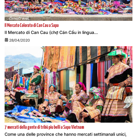
Il Mercato Colorato di Can Cau a Sapa
Il Mercato di Can Cau (chợ Cán Cấu in lingua...
28/04/2020
7 mercati della gente di tribù pìu belli a Sapa Vietnam
Come una delle province che hanno mercati settimanali unici,