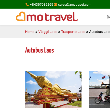
Skip
+84367035265
sales@amotravel.com
to
content
D
Home
»
Viaggi Laos
»
Trasporto Laos
»
Autobus Lao
Autobus Laos