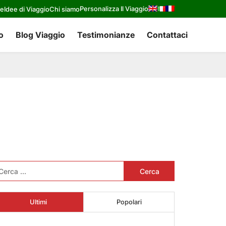
Personalizza Il Viaggio
re
Idee di Viaggio
Chi siamo
o
Blog Viaggio
Testimonianze
Contattaci
cerca
r:
Ultimi
Popolari