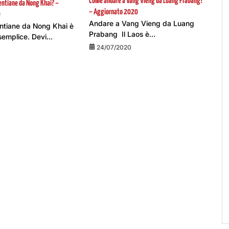
Come andare a Vang Vieng da Luang Prabang?
entiane da Nong Khai? –
– Aggiornato 2020
0
Andare a Vang Vieng da Luang
ntiane da Nong Khai è
Prabang Il Laos è...
emplice. Devi...
24/07/2020