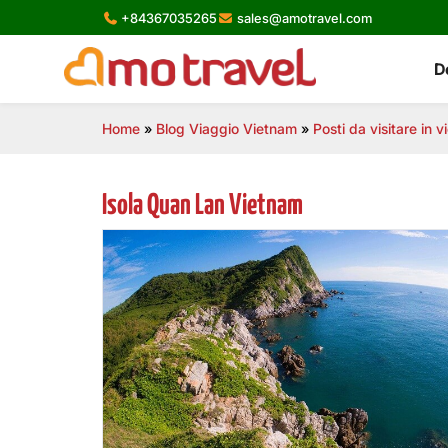
Skip
+84367035265
sales@amotravel.com
to
content
D
Home
»
Blog Viaggio Vietnam
»
Posti da visitare in 
Isola Quan Lan Vietnam