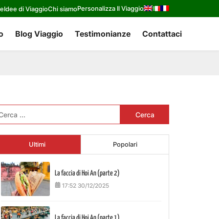
Personalizza Il Viaggio
re
Idee di Viaggio
Chi siamo
o
Blog Viaggio
Testimonianze
Contattaci
cerca
r:
Ultimi
Popolari
La faccia di Hoi An (parte 2)
17:52 30/12/2025
La faccia di Hoi An (parte 1)