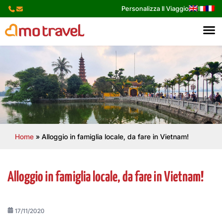
Skip
Personalizza Il Viaggio
to
content
Home
»
Alloggio in famiglia locale, da fare in Vietnam!
Alloggio in famiglia locale, da fare in Vietnam!
17/11/2020