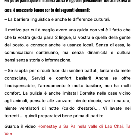
Per poter partecipare in maniera attiva e a godere pienamente dell’atmosfera di
casa, è necessario tenere conto dei seguenti elementi:
– La barriera linguistica e anche le differenze culturali:
Il motivo per cui è meglio avere una guida con voi è il fatto che
che la vostra guida parla 2 lingue, la vostra e quella della gente
del posto, e conosce anche le usanze locali. Senza di essa, le
comunicazioni continuano, ma senza dinamicità e cultura
bensì senza storia o informazione.
– Se si opta per circuiti fuori dai sentieri battuti, lontani da mete
conosciute, Servizi e comfort basilari! Anche se offre
l’indispensabile, l’arredamento è molto basilare, non ha molti
comfort. La pulizia è anche limitata! Dormite nelle case vicino
agli animali, pensate alle zanzare, niente doccia, wc in natura,
niente ventilatori di notte (caldo d’estate)…. Vi lavate nei
torrenti … quindi preparatevi bene prima di partire
Guarda il video
Homestay a Sa Pa nella valle di Lao Chai, Ta
Van