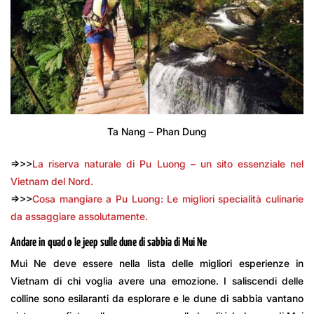
Ta Nang – Phan Dung
=>>>
La riserva naturale di Pu Luong – un sito essenziale nel
Vietnam del Nord.
=>>>
Cosa mangiare a Pu Luong: Le migliori specialità culinarie
da assaggiare assolutamente.
Andare in quad o le jeep sulle dune di sabbia di Mui Ne
Mui Ne deve essere nella lista delle migliori esperienze in
Vietnam di chi voglia avere una emozione. I saliscendi delle
colline sono esilaranti da esplorare e le dune di sabbia vantano