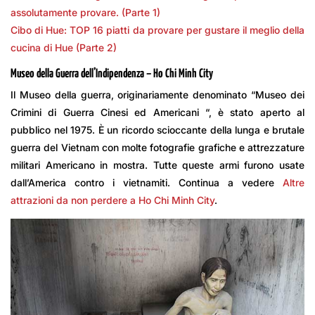
assolutamente provare. (Parte 1)
Cibo di Hue: TOP 16 piatti da provare per gustare il meglio della
cucina di Hue (Parte 2)
Museo della Guerra dell’Indipendenza – Ho Chi Minh City
Il Museo della guerra, originariamente denominato “Museo dei
Crimini di Guerra Cinesi ed Americani “, è stato aperto al
pubblico nel 1975. È un ricordo scioccante della lunga e brutale
guerra del Vietnam con molte fotografie grafiche e attrezzature
militari Americano in mostra. Tutte queste armi furono usate
dall’America contro i vietnamiti. Continua a vedere
Altre
attrazioni da non perdere a Ho Chi Minh City
.