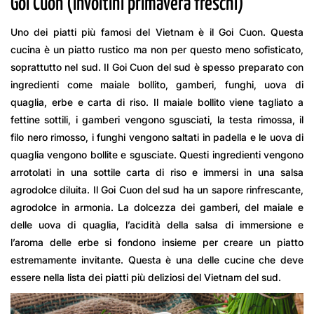
Goi Cuon (involtini primavera freschi)
Uno dei piatti più famosi del Vietnam è il Goi Cuon. Questa
cucina è un piatto rustico ma non per questo meno sofisticato,
soprattutto nel sud. Il Goi Cuon del sud è spesso preparato con
ingredienti come maiale bollito, gamberi, funghi, uova di
quaglia, erbe e carta di riso. Il maiale bollito viene tagliato a
fettine sottili, i gamberi vengono sgusciati, la testa rimossa, il
filo nero rimosso, i funghi vengono saltati in padella e le uova di
quaglia vengono bollite e sgusciate. Questi ingredienti vengono
arrotolati in una sottile carta di riso e immersi in una salsa
agrodolce diluita. Il Goi Cuon del sud ha un sapore rinfrescante,
agrodolce in armonia. La dolcezza dei gamberi, del maiale e
delle uova di quaglia, l’acidità della salsa di immersione e
l’aroma delle erbe si fondono insieme per creare un piatto
estremamente invitante. Questa è una delle cucine che deve
essere nella lista dei piatti più deliziosi del Vietnam del sud.