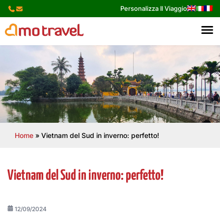
Skip
Personalizza Il Viaggio
to
content
Home
»
Vietnam del Sud in inverno: perfetto!
Vietnam del Sud in inverno: perfetto!
12/09/2024