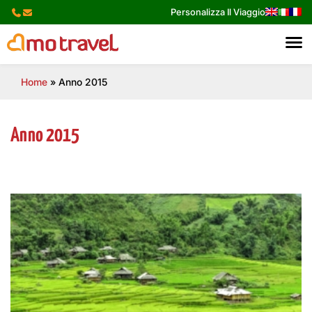
Skip
Personalizza Il Viaggio
to
content
Home
»
Anno 2015
Anno 2015