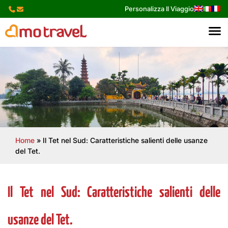
Skip
Personalizza Il Viaggio
to
content
Home
»
Il Tet nel Sud: Caratteristiche salienti delle usanze
del Tet.
Il Tet nel Sud: Caratteristiche salienti delle
usanze del Tet.