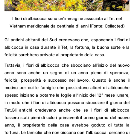
I fiori di albicocca sono un’immagine associata al Tet nel
Vietnam meridionale da centinaia di anni (Fonte: Collected)
Gli antichi abitanti del Sud credevano che, esponendo i fiori di
albicocca in casa durante il Tet, la fortuna, la buona sorte e la
felicità sarebbero arrivate al proprietario della casa.
Tuttavia, i fiori di albicocca che sbocciano all’inizio del nuovo
anno sono anche un segno di un anno pieno di speranza,
felicità, prosperità e successo nel lavoro. Questo è anche il
motivo per cui le famiglie che possiedono alberi di albicocche
spesso iniziano a potarne le foglie all’inizio del 12° mese lunare,
in modo che i fiori di albicocca possano sbocciare il giorno del
Tet.Gli antichi credevano anche che se i fiori di albicocca
fossero stati pieni di colori primaverili il primo giorno del nuovo
anno, il proprietario della casa avrebbe goduto di tutta la
fortuna. Le famiglie che non giocano con l’albicocca, cercano di