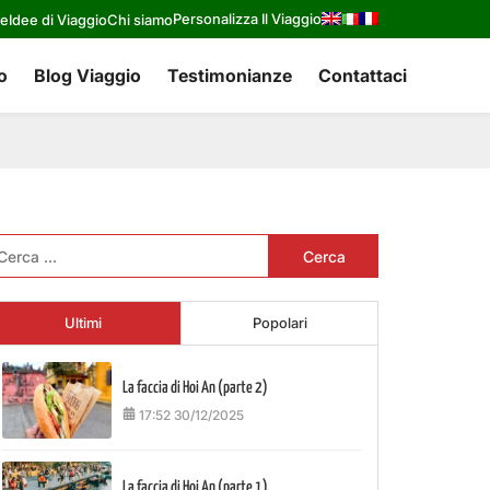
Personalizza Il Viaggio
re
Idee di Viaggio
Chi siamo
o
Blog Viaggio
Testimonianze
Contattaci
cerca
r:
Ultimi
Popolari
La faccia di Hoi An (parte 2)
17:52 30/12/2025
La faccia di Hoi An (parte 1)