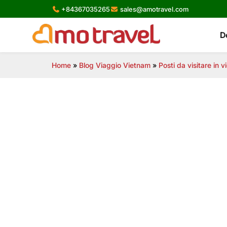
Skip
+84367035265
sales@amotravel.com
to
content
D
Home
»
Blog Viaggio Vietnam
»
Posti da visitare in 