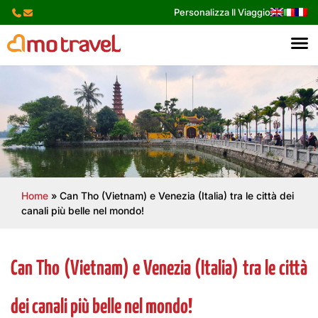
Skip
Personalizza Il Viaggio
to
content
Home
»
Can Tho (Vietnam) e Venezia (Italia) tra le città dei
canali più belle nel mondo!
Can Tho (Vietnam) e Venezia (Italia) tra le città
dei canali più belle nel mondo!