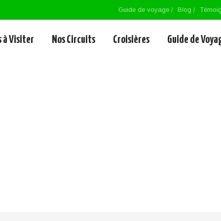
Guide de voyage
Blog
Témoi
 à Visiter
Nos Circuits
Croisières
Guide de Voya