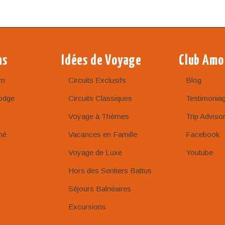
ns
Idées de Voyage
Club Amo
am
Circuits Exclusifs
Blog
odge
Circuits Classiques
Testimonia
Voyage à Thèmes
Trip Adviso
né
Vacances en Famille
Facebook
Voyage de Luxe
Youtube
Hors des Sentiers Battus
Séjours Balnéaires
Excursions