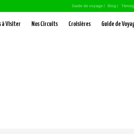
Guide de voyage
Blog
Témoi
 à Visiter
Nos Circuits
Croisières
Guide de Voya