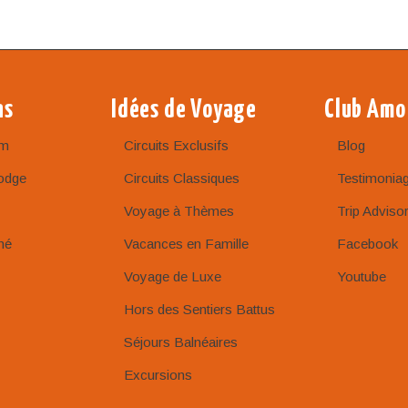
ns
Idées de Voyage
Club Amo
am
Circuits Exclusifs
Blog
odge
Circuits Classiques
Testimonia
Voyage à Thèmes
Trip Adviso
né
Vacances en Famille
Facebook
Voyage de Luxe
Youtube
Hors des Sentiers Battus
Séjours Balnéaires
Excursions