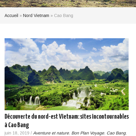
Accueil
»
Nord Vietnam
»
Cao Bang
Découverte du nord-est Vietnam: sites incontournables
à Cao Bang
juin 18, 2019
/
Aventure et nature
,
Bon Plan Voyage
,
Cao Bang
,