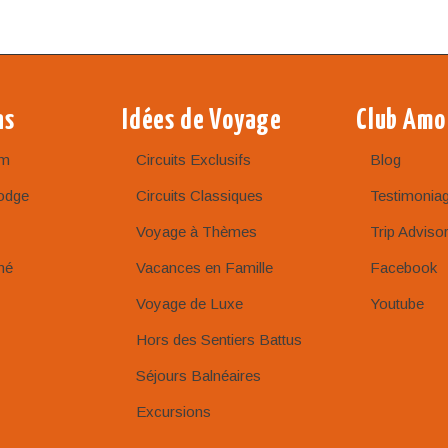
ns
Idées de Voyage
Club Amo
am
Circuits Exclusifs
Blog
odge
Circuits Classiques
Testimonia
Voyage à Thèmes
Trip Adviso
né
Vacances en Famille
Facebook
Voyage de Luxe
Youtube
Hors des Sentiers Battus
Séjours Balnéaires
Excursions