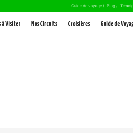
Guide de voyage
Blog
Témoi
 à Visiter
Nos Circuits
Croisières
Guide de Voya