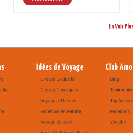
En Voir Plu
ns
Idées de Voyage
Club Amo
am
Circuits Exclusifs
Blog
odge
Circuits Classiques
Testimonia
Voyage à Thèmes
Trip Adviso
né
Vacances en Famille
Facebook
Voyage de Luxe
Youtube
Hors des Sentiers Battus