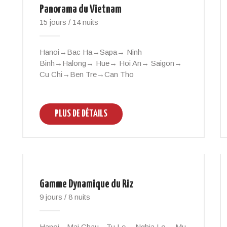
Panorama du Vietnam
15 jours / 14 nuits
Hanoi→Bac Ha→Sapa→ Ninh
Binh→Halong→ Hue→ Hoi An→ Saigon→
Cu Chi→Ben Tre→Can Tho
PLUS DE DÉTAILS
Gamme Dynamique du Riz
9 jours / 8 nuits
Hanoi→Mai Chau→Tu Le→ Nghia Lo→ Mu