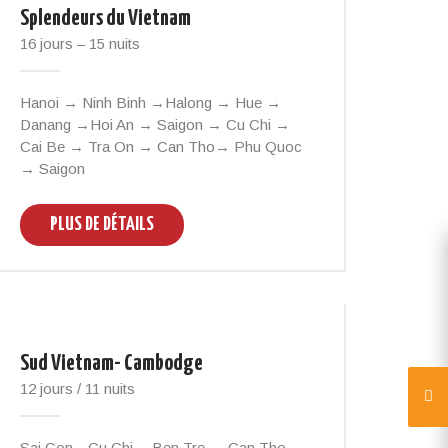
Splendeurs du Vietnam
16 jours – 15 nuits
Hanoi → Ninh Binh →Halong → Hue →
Danang →Hoi An → Saigon → Cu Chi →
Cai Be → Tra On → Can Tho→ Phu Quoc
→ Saigon
PLUS DE DÉTAILS
Sud Vietnam- Cambodge
12 jours / 11 nuits
Sai Gon→Cu Chi→ Ben Tre → Can Tho →