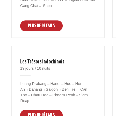
Cang Chai→ Sapa
PLUS DE DÉTAILS
Les Trésors Indochinois
19 jours / 18 nuits
Luang Prabang→Hanoi→Hue→Hoi
An→Danang→Saigon→Ben Tre →Can
Tho→Chau Doc→Phnom Penh→Siem
Reap
PLUS DE DÉTAILS