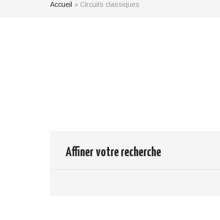
Accueil
»
Circuits classiques
Résultats de
0
Voyage
votre recherche
Effacer votre filtre
Affiner votre recherche