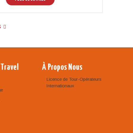
s
 Travel
À Propos Nous
Licence de Tour-Opérateurs
Internationaux
ge
r