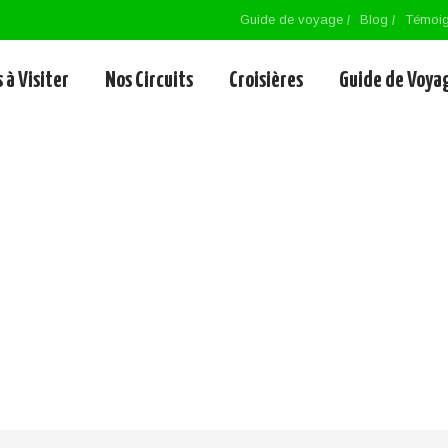
Guide de voyage
Blog
Témoi
 à Visiter
Nos Circuits
Croisières
Guide de Voya