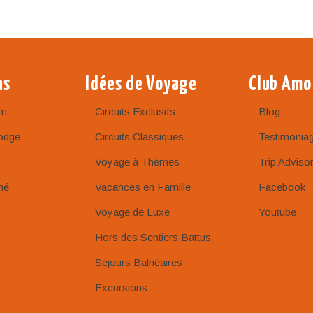
ns
Idées de Voyage
Club Amo
am
Circuits Exclusifs
Blog
odge
Circuits Classiques
Testimonia
Voyage à Thèmes
Trip Adviso
né
Vacances en Famille
Facebook
Voyage de Luxe
Youtube
Hors des Sentiers Battus
Séjours Balnéaires
Excursions