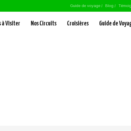
Guide de voyage
Blog
Témoi
 à Visiter
Nos Circuits
Croisières
Guide de Voya