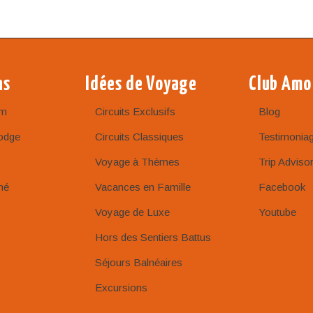
ns
Idées de Voyage
Club Amo
am
Circuits Exclusifs
Blog
odge
Circuits Classiques
Testimonia
Voyage à Thèmes
Trip Adviso
né
Vacances en Famille
Facebook
Voyage de Luxe
Youtube
Hors des Sentiers Battus
Séjours Balnéaires
Excursions