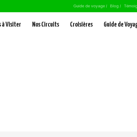
Guide de voyage
Blog
Témoi
 à Visiter
Nos Circuits
Croisières
Guide de Voya