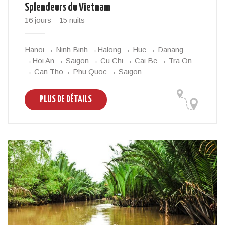
Splendeurs du Vietnam
16 jours – 15 nuits
Hanoi → Ninh Binh →Halong → Hue → Danang
→Hoi An → Saigon → Cu Chi → Cai Be → Tra On
→ Can Tho→ Phu Quoc → Saigon
PLUS DE DÉTAILS