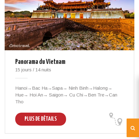
Panorama du Vietnam
15 jours / 14 nuits
Hanoi→Bac Ha→Sapa→ Ninh Binh→Halong→
Hue→ Hoi An→ Saigon→ Cu Chi→Ben Tre→Can
Tho
PLUS DE DÉTAILS