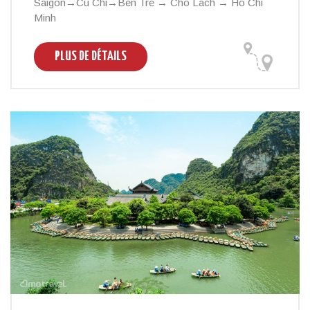
Saigon→Cu Chi→Ben Tre → Cho Lach → Ho Chi
Minh
PLUS DE DÉTAILS