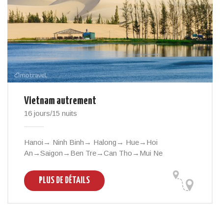
Vietnam autrement
16 jours/15 nuits
Hanoi→ Ninh Binh→ Halong→ Hue→Hoi
An→Saigon→Ben Tre→Can Tho→Mui Ne
PLUS DE DÉTAILS