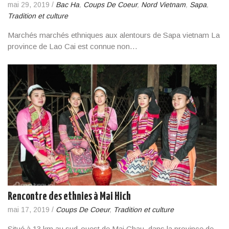
mai 29, 2019
/
Bac Ha
,
Coups De Coeur
,
Nord Vietnam
,
Sapa
,
Tradition et culture
Marchés marchés ethniques aux alentours de Sapa vietnam La
province de Lao Cai est connue non…
Rencontre des ethnies à Mai Hich
mai 17, 2019
/
Coups De Coeur
,
Tradition et culture
Situé à 13 km au sud-ouest de Mai Chau, dans la province de