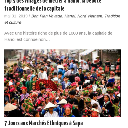
Top 3 des villages de métier à Hanoi: la beauté
traditionnelle de la capitale
mai 31, 2019
/
Bon Plan Voyage
,
Hanoi
,
Nord Vietnam
,
Tradition
et culture
Avec une histoire riche de plus de 1000 ans, la capitale de
Hanoi est connue non…
7 Jours aux Marchés Ethniques à Sapa