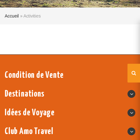
Accueil
»
Activities
Condition de Vente
Destinations
Idées de Voyage
Club Amo Travel