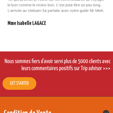
Il était là à l’heure et nous l’avons beaucoup apprécié. Un
guide qui savait nous […]
Mme Isabelle LAGACE
Nous sommes fiers d'avoir servi plus de 5000 clients avec
leurs commentaires positifs sur Trip advisor >>>
GET STARTED
Condition de Vente