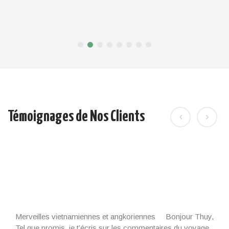
Témoignages de Nos Clients
Merveilles vietnamiennes et angkoriennes Bonjour Thuy,
Tel que promis, je t’écris sur les commentaires du voyage,
le bon comme le moins bon. C’est peut être un peu long..
L’arrivée au Vietnam fut parfaite avec notre guide Mr Minh.