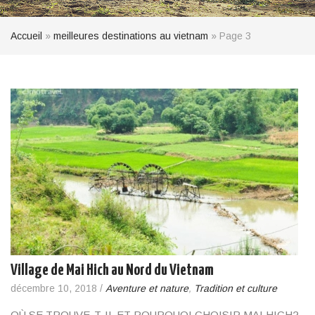
Accueil
»
meilleures destinations au vietnam
»
Page 3
Village de Mai Hich au Nord du Vietnam
décembre 10, 2018
/
Aventure et nature
,
Tradition et culture
OÙ SE TROUVE-T-IL ET POURQUOI CHOISIR MAI HICH?