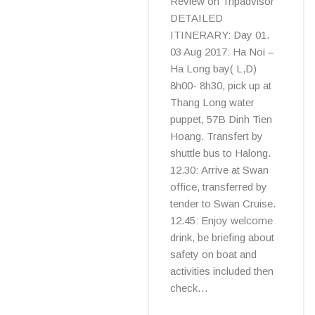
Review on Tripadvisor
DETAILED
ITINERARY: Day 01.
03 Aug 2017: Ha Noi –
Ha Long bay( L,D)
8h00- 8h30, pick up at
Thang Long water
puppet, 57B Dinh Tien
Hoang. Transfert by
shuttle bus to Halong.
12.30: Arrive at Swan
office, transferred by
tender to Swan Cruise.
12.45: Enjoy welcome
drink, be briefing about
safety on boat and
activities included then
check…