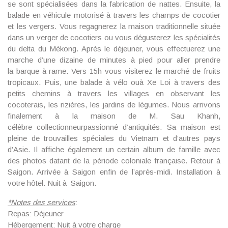
se sont spécialisées dans la fabrication de nattes. Ensuite, la
balade en véhicule motorisé à travers les champs de cocotier
et les vergers. Vous regagnerez la maison traditionnelle située
dans un verger de cocotiers ou vous dégusterez les spécialités
du delta du Mékong. Après le déjeuner, vous effectuerez une
marche d’une dizaine de minutes à pied pour aller prendre
la
barque
à rame
. Vers 15h vous visiterez le
marché
de fruits
tropicaux
. Puis, une
balade
à vélo ouà Xe Loi
à travers des
petits chemins à travers les villages en observant les
cocoterais, les rizières, les jardins de légumes. Nous arrivons
finalement à la
maison
de M. Sau Khanh
,
célèbre
collectionneurpassionné d’antiquités.
Sa maison est
pleine de trouvailles spéciales du Vietnam et d’autres pays
d’Asie. Il affiche également un certain album de famille avec
des photos datant de la période coloniale française. Retour à
Saigon. Arrivée à Saigon enfin de l’après-midi. Installation à
votre hôtel. Nuit à Saigon.
*
Notes des services
:
Repas: Déjeuner
Hébergement: Nuit à votre charge