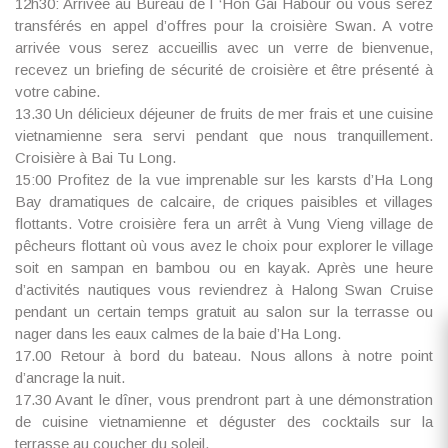
12h30: Arrivée au Bureau de l ‘Hon Gai Habour où vous serez
transférés en appel d’offres pour la croisière Swan. A votre
arrivée vous serez accueillis avec un verre de bienvenue,
recevez un briefing de sécurité de croisière et être présenté à
votre cabine.
13.30 Un délicieux déjeuner de fruits de mer frais et une cuisine
vietnamienne sera servi pendant que nous tranquillement.
Croisière à Bai Tu Long.
15:00 Profitez de la vue imprenable sur les karsts d’Ha Long
Bay dramatiques de calcaire, de criques paisibles et villages
flottants. Votre croisière fera un arrêt à Vung Vieng village de
pêcheurs flottant où vous avez le choix pour explorer le village
soit en sampan en bambou ou en kayak. Après une heure
d’activités nautiques vous reviendrez à Halong Swan Cruise
pendant un certain temps gratuit au salon sur la terrasse ou
nager dans les eaux calmes de la baie d’Ha Long.
17.00 Retour à bord du bateau. Nous allons à notre point
d’ancrage la nuit.
17.30 Avant le dîner, vous prendront part à une démonstration
de cuisine vietnamienne et déguster des cocktails sur la
terrasse au coucher du soleil.