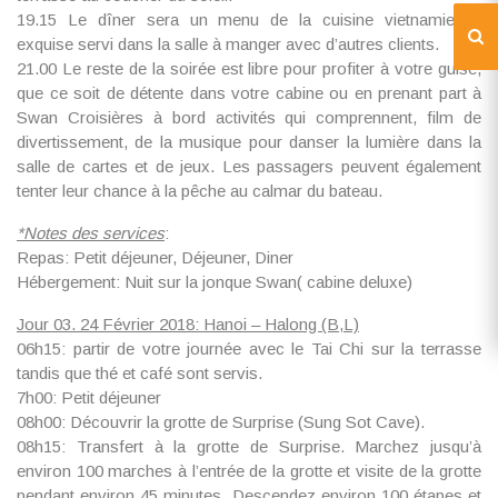
19.15 Le dîner sera un menu de la cuisine vietnamienne
exquise servi dans la salle à manger avec d’autres clients.
21.00 Le reste de la soirée est libre pour profiter à votre guise,
que ce soit de détente dans votre cabine ou en prenant part à
Swan Croisières à bord activités qui comprennent, film de
divertissement, de la musique pour danser la lumière dans la
salle de cartes et de jeux. Les passagers peuvent également
tenter leur chance à la pêche au calmar du bateau.
*
Notes des services
:
Repas: Petit déjeuner, Déjeuner, Diner
Hébergement: Nuit sur la jonque Swan( cabine deluxe)
Jour 03. 24 Février 2018: Hanoi – Halong (B,L)
06h15: partir de votre journée avec le Tai Chi sur la terrasse
tandis que thé et café sont servis.
7h00: Petit déjeuner
08h00: Découvrir la grotte de Surprise (Sung Sot Cave).
08h15: Transfert à la grotte de Surprise. Marchez jusqu’à
environ 100 marches à l’entrée de la grotte et visite de la grotte
pendant environ 45 minutes. Descendez environ 100 étapes et