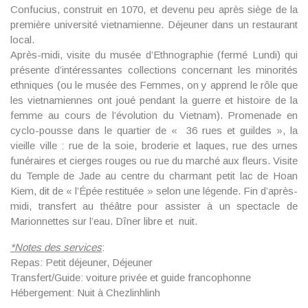
Confucius
, construit en 1070, et devenu peu après siège de la
première université vietnamienne. Déjeuner dans un restaurant
local.
Après-midi, visite du musée d’Ethnographie (fermé Lundi) qui
présente d’intéressantes collections concernant les
minorités
ethniques
(ou le musée des Femmes, on y apprend le rôle que
les vietnamiennes ont joué pendant la guerre et histoire de la
femme au cours de l’évolution du Vietnam).
Promenade en
cyclo-pousse dans le quartier de « 36 rues et guildes »,
la
vieille ville : rue de la soie, broderie et laques, rue des urnes
funéraires et cierges rouges ou rue du marché aux fleurs.
Visite
du Temple de Jade au centre du charmant petit lac de Hoan
Kiem
, dit de « l’Épée restituée » selon une légende. Fin d’après-
midi, transfert au théâtre pour assister à
un spectacle de
Marionnettes sur l’eau
. Dîner libre et nuit.
*
Notes des services
:
Repas: Petit déjeuner, Déjeuner
Transfert/Guide: voiture privée et guide francophonne
Hébergement: Nuit à Chezlinhlinh