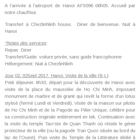
A l’arrivée à l’aéroport de Hanoi AF5096 06h05. Accueil par
notre chauffeur.
Transfert à Chezlinhlinh house.
Diner de bienvenue
. Nuit à
Hanoi
*
Notes des services
:
Repas: Diner
Transfert/Guide: voiture privée, sans guide francophonne
Hébergement: Nuit à Chezlinhlinh
Jour 02. 02Sept 2017: Hanoi. Visite de la ville (B,L)
Petit déjeuner. 8h30, départ pour la découverte de Hanoi avec
visite de la place
du mausolée de Ho Chi Minh,
imposant
monument de marbre et de granit qui revêt la forme d’un lotus
stylisé (fermé Lundi et Vendredi). Visite de la maison sur pilotis
de Ho Chi Minh et de la Pagode au Pilier Unique, célèbre pour
sa construction originale entièrement en tek.
Continuation avec
la visite du temple Taoïste de Quan Thanh
où réside le génie
protecteur de la ville (ou la pagode Tran Quoc située au bord du
lac de l’Ouest). Puis visite du
Temple de la Littérature dédié à