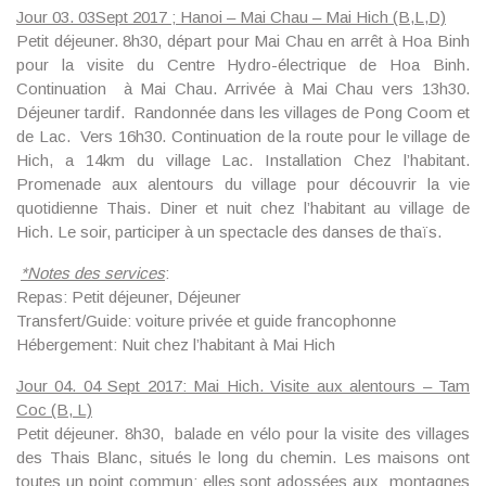
Jour 03. 03Sept 2017 ; Hanoi – Mai Chau – Mai Hich (B,L,D)
Petit déjeuner. 8h30, départ pour Mai Chau en arrêt à Hoa Binh
pour la visite du Centre Hydro-électrique de Hoa Binh.
Continuation à Mai Chau. Arrivée à Mai Chau vers 13h30.
Déjeuner tardif. Randonnée dans les villages de Pong Coom et
de Lac. Vers 16h30. Continuation de la route pour le village de
Hich, a 14km du village Lac. Installation Chez l’habitant.
Promenade aux alentours du village pour découvrir la vie
quotidienne Thais. Diner et nuit chez l’habitant au village de
Hich. Le soir, participer à un spectacle des danses de thaïs.
*
Notes des services
:
Repas: Petit déjeuner, Déjeuner
Transfert/Guide: voiture privée et guide francophonne
Hébergement: Nuit chez l’habitant à Mai Hich
Jour 04. 04 Sept 2017: Mai Hich. Visite aux alentours – Tam
Coc (B, L)
Petit déjeuner. 8h30, balade en vélo pour la visite des villages
des Thais Blanc, situés le long du chemin. Les maisons ont
toutes un point commun: elles sont adossées aux montagnes