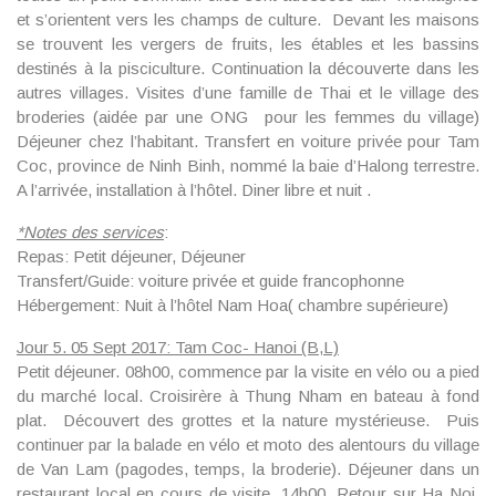
et s’orientent vers les champs de culture. Devant les maisons
se trouvent les vergers de fruits, les étables et les bassins
destinés à la pisciculture. Continuation la découverte dans les
autres villages. Visites d’une famille de Thai et le village des
broderies (aidée par une ONG pour les femmes du village)
Déjeuner chez l’habitant. Transfert en voiture privée pour Tam
Coc, province de Ninh Binh, nommé la baie d’Halong terrestre.
A l’arrivée, installation à l’hôtel. Diner libre et nuit .
*
Notes des services
:
Repas: Petit déjeuner, Déjeuner
Transfert/Guide: voiture privée et guide francophonne
Hébergement: Nuit à l’hôtel Nam Hoa( chambre supérieure)
Jour 5. 05 Sept 2017: Tam Coc- Hanoi (B,L)
Petit déjeuner. 08h00, commence par la visite en vélo ou a pied
du marché local. Croisirère à Thung Nham en bateau à fond
plat. Découvert des grottes et la nature mystérieuse. Puis
continuer par la balade en vélo et moto des alentours du village
de Van Lam (pagodes, temps, la broderie). Déjeuner dans un
restaurant local en cours de visite
.
14h00, Retour sur Ha Noi.