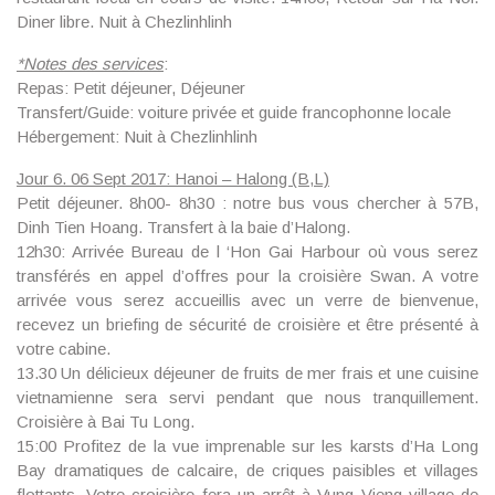
Diner libre. Nuit à Chezlinhlinh
*
Notes des services
:
Repas: Petit déjeuner, Déjeuner
Transfert/Guide: voiture privée et guide francophonne locale
Hébergement: Nuit à Chezlinhlinh
Jour 6. 06 Sept 2017: Hanoi – Halong (B,L)
Petit déjeuner. 8h00- 8h30 : notre bus vous chercher à 57B,
Dinh Tien Hoang. Transfert à la baie d’Halong.
12h30: Arrivée Bureau de l ‘Hon Gai Harbour où vous serez
transférés en appel d’offres pour la croisière Swan. A votre
arrivée vous serez accueillis avec un verre de bienvenue,
recevez un briefing de sécurité de croisière et être présenté à
votre cabine.
13.30 Un délicieux déjeuner de fruits de mer frais et une cuisine
vietnamienne sera servi pendant que nous tranquillement.
Croisière à Bai Tu Long.
15:00 Profitez de la vue imprenable sur les karsts d’Ha Long
Bay dramatiques de calcaire, de criques paisibles et villages
flottants. Votre croisière fera un arrêt à Vung Vieng village de