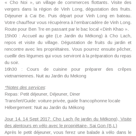
« Cho Noi », un village de commerces flottants. Visite des
vergers dans la région de Vinh Long, dégustation des fruits.
Déjeuner à Cai Be. Puis départ pour Vinh Long en bateau.
Votre chauffeur vous récupèrera à l’embarcadère de Vinh Long.
Route pour Ben Tre en passant par le bac local «Dinh Khao ».
15h00 : Accueil au gite (Le Jardin du Mékong) à Cho Lach,
repos et visite du village. Dégustation de fruits du jardin et
rencontre avec les propriétaires. Vous pourrez ensuite pêcher,
cueillir des légumes qui vous serviront à la préparation du repas
du soir.
16h30 : Cours de cuisine pour préparer des crêpes
vietnamiennes. Nuit au Jardin du Mekong
*
Notes des services
:
Repas: Petit déjeuner, Déjeuner, Diner
Transfert/Guide: voiture privée, guide francophonne locale
Hébergement: Nuit au Jardin du Mékong
Jour 14. 14 Sept 2017: Cho Lach (le jardin du Mékong), Visite
des alentours en vélo avec le propriétaire- Sai Gon (B,L)
Après le petit déjeuner, vous ferez une balade à vélo dans le