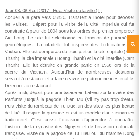
Jour 08. 08 Sept 2017 : Hue. Visite de la ville (L)
Accueil a la gare vers 08h30
. Transfert a l’hôtel pour déposer
les valises. Départ pour la visite de la Cité Impériale qui fut
construite à partir de 1804 sous les ordres du premier empereur
Gia Long. Le site fut sélectionné en fonction de paramètres
géométriques. La citadelle fut inspirée des fortifications de
Vauban. Elle est composée de trois parties la cité capitale (Kinh
Thanh), la cité impériale (Hoang Thanh) et la cité interdite (Cam
Thanh). Elle fut détruite en grande partie en 1968 lors de la
guerre du Vietnam. Aujourd’hui de nombreuses dotations
servent à restaurer et à faire revivre ce patrimoine inestimable.
Déjeuner au restaurant.
Après-midi, départ pour une balade en bateau sur la rivière des
Parfums jusqu’à la pagode Thien Mu (s’il n’y pas trop d’eau).
Puis visite du tombeau de Tu Duc, un des sites les plus beaux
de Hué. Il respire la quiétude et est un modèle d’art vietnamien
traditionnel. C’est aussi l’occasion d’apprendre à connaître
l’histoire de la dynastie des Nguyen et de l’invasion coloniale
française. Visite de la pagode de Tu Hieu ou du marché Dong