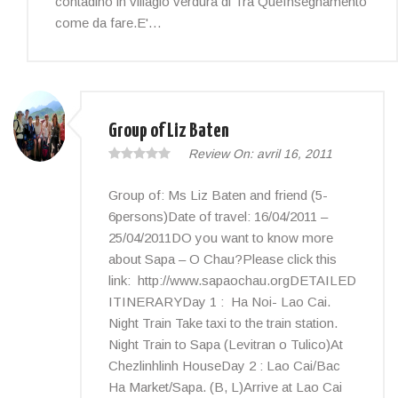
contadino in villagio verdura di Tra QueInsegnamento
come da fare.E'…
Group of Liz Baten
Review On:
avril 16, 2011
Group of: Ms Liz Baten and friend (5-
6persons)Date of travel: 16/04/2011 –
25/04/2011DO you want to know more
about Sapa – O Chau?Please click this
link: http://www.sapaochau.orgDETAILED
ITINERARYDay 1 : Ha Noi- Lao Cai.
Night Train Take taxi to the train station.
Night Train to Sapa (Levitran o Tulico)At
Chezlinhlinh HouseDay 2 : Lao Cai/Bac
Ha Market/Sapa. (B, L)Arrive at Lao Cai