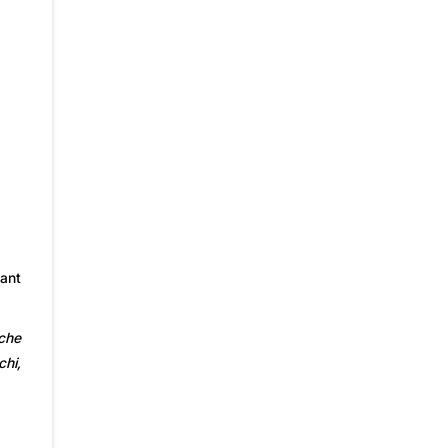
rant
 che
chi,