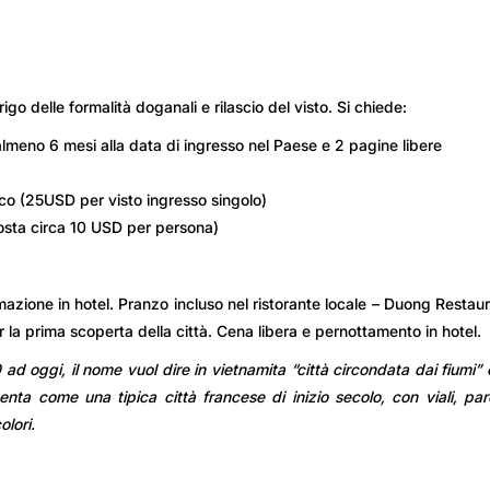
igo delle formalità doganali e rilascio del visto. Si chiede:
almeno 6 mesi alla data di ingresso nel Paese e 2 pagine libere
co (25USD per visto ingresso singolo)
(costa circa 10 USD per persona)
azione in hotel. Pranzo incluso nel ristorante locale – Duong Restau
 la prima scoperta della città. Cena libera e pernottamento in hotel.
 ad oggi, il nome vuol dire in vietnamita “città circondata dai fiumi”
nta come una tipica città francese di inizio secolo, con viali, par
olori.