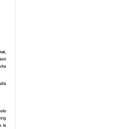
oi,
oni
vita
sità
solo
Ming
a la