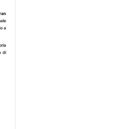
ran
nale
io a
oria
 di