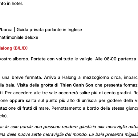
to in hotel.
/barca | Guida privata parlante in Inglese
matrimoniale deluxe
Halong (B/L/D)
vostro albergo. Portate con voi tutte le valigie. Alle 08:00 partenza 
 una breve fermata. Arrivo a Halong a mezzogiorno circa, imbarc
a baia. Visita della
grotta di Thien Canh Son
che presenta formazi
ti. Per accedere alle tre sale occorrerà salire più di cento gradini. R
one oppure salita sul punto più alto di un’isola per godere della v
tazione di frutti di mare. Pernottamento a bordo della stessa giunc
ia).
: le sole parole non possono rendere giustizia alla meraviglia natu
una delle nuove sette meraviglie del mondo. La baia presenta migliai