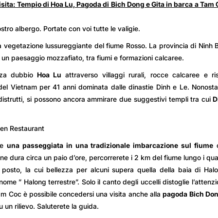
sita: Tempio di Hoa Lu, Pagoda di Bich Dong e Gita in barca a Tam
stro albergo. Portate con voi tutte le valigie.
a vegetazione lussureggiante del fiume Rosso. La provincia di Ninh 
n un paesaggio mozzafiato, tra fiumi e formazioni calcaree.
enza dubbio
Hoa Lu
attraverso villaggi rurali, rocce calcaree e ri
e del Vietnam per 41 anni dominata dalle dinastie Dinh e Le. Nonost
 distrutti, si possono ancora ammirare due suggestivi templi tra cui
D
den Restaurant
te
una passeggiata in una tradizionale imbarcazione sul fiume
ione dura circa un paio d’ore, percorrerete i 2 km del fiume lungo i qual
posto, la cui bellezza per alcuni supera quella della baia di Hal
me ” Halong terrestre”. Solo il canto degli uccelli distoglie l’attenz
m Coc è possibile concedersi una visita anche alla
pagoda Bich Do
u un rilievo. Saluterete la guida.