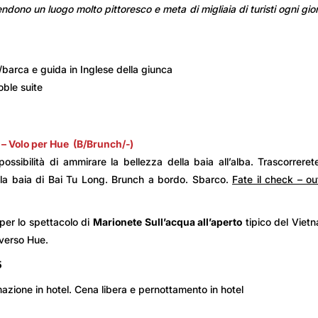
 rendono un luogo molto pittoresco e meta di migliaia di turisti ogni gio
/barca e guida in Inglese della giunca
oble suite
i
– Volo per Hue
(B/Brunch/-)
ossibilità di ammirare la bellezza della baia all’alba. Trascorreret
ella baia di Bai Tu Long. Brunch a bordo. Sbarco.
Fate il check – ou
per lo spettacolo di
Marionete Sull’acqua all’aperto
tipico del Viet
o verso Hue.
5
mazione in hotel. Cena libera e pernottamento in hotel