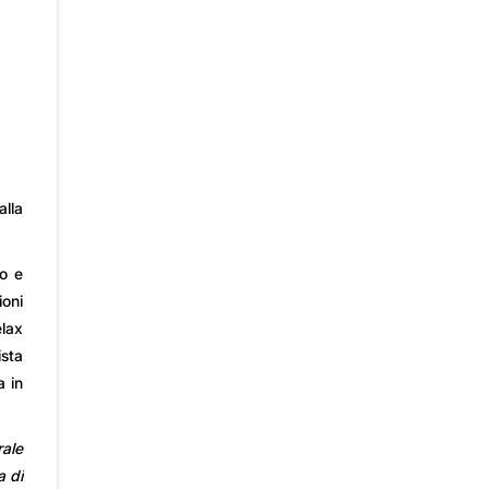
alla
o e
oni
elax
ista
a in
rale
a di