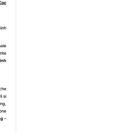
 Coc
Binh
saie
ante
inh
che
i si
ong,
ione
ng
–