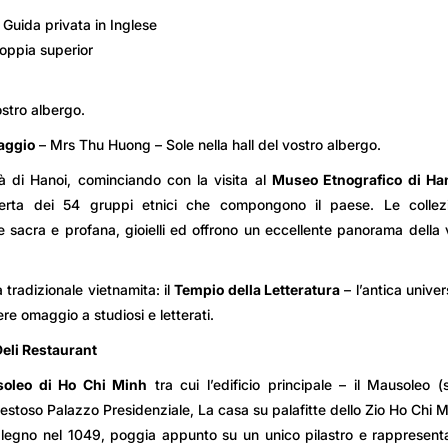
 Guida privata in Inglese
oppia superior
ostro albergo.
iaggio
– Mrs Thu Huong – Sole nella hall del vostro albergo.
tà di Hanoi, cominciando con la visita al
Museo Etnografico di Han
perta dei 54 gruppi etnici che compongono il paese. Le collezi
 sacra e profana, gioielli ed offrono un eccellente panorama della 
 tradizionale vietnamita: il
Tempio della Letteratura
– l’antica univer
re omaggio a studiosi e letterati.
eli Restaurant
oleo di Ho Chi Minh
tra cui l’edificio principale – il Mausoleo (
maestoso Palazzo Presidenziale, La casa su palafitte dello Zio Ho Chi 
n legno nel 1049, poggia appunto su un unico pilastro e rappresent