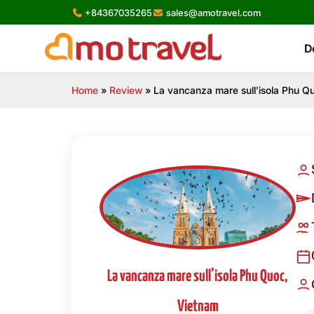
Skip
+84367035265
sales@amotravel.com
to
content
D
Home
»
Review
»
La vancanza mare sull’isola Phu Q
La vancanza mare sull’isola Phu Quoc,
Vietnam