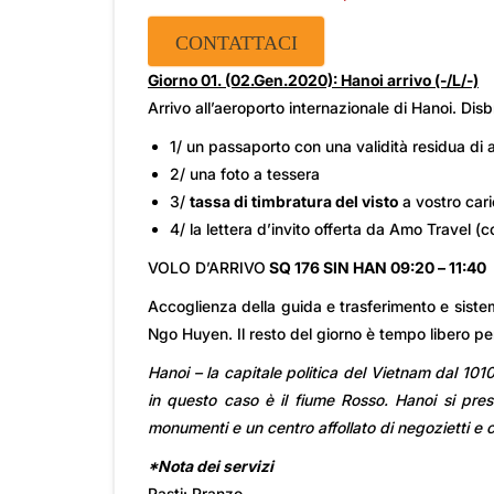
CONTATTACI
Giorno 01. (02.Gen.2020): Hanoi arrivo (-/L/-)
Arrivo all’aeroporto internazionale di Hanoi. Disbr
1/ un passaporto con una validità residua di 
2/ una foto a tessera
3/
tassa di timbratura del visto
a vostro cari
4/ la lettera d’invito offerta da Amo Travel 
VOLO D’ARRIVO
SQ 176 SIN HAN 09:20 – 11:40
Accoglienza della guida e trasferimento e sistem
Ngo Huyen. Il resto del giorno è tempo libero per
Hanoi – la capitale politica del Vietnam dal 1010
in questo caso è il fiume Rosso. Hanoi si prese
monumenti e un centro affollato di negozietti e c
*Nota dei servizi
Pasti: Pranzo