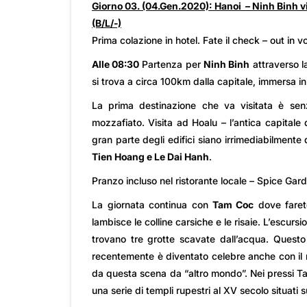
Giorno 03. (04.Gen.2020): Hanoi – Ninh Binh vi
(B/L/-)
Prima colazione in hotel. Fate il check – out in vo
Alle 08:30
Partenza per
Ninh Binh
attraverso l
si trova a circa 100km dalla capitale, immersa i
La prima destinazione che va visitata è s
mozzafiato. Visita ad Hoalu – l’antica capital
gran parte degli edifici siano irrimediabilmente
Tien Hoang e Le Dai Hanh
.
Pranzo incluso nel ristorante locale – Spice Gar
La giornata continua con
Tam Coc
dove fare
lambisce le colline carsiche e le risaie. L’escurs
trovano tre grotte scavate dall’acqua. Questo 
recentemente è diventato celebre anche con il no
da questa scena da “altro mondo”. Nei pressi Ta
una serie di templi rupestri al XV secolo situati s