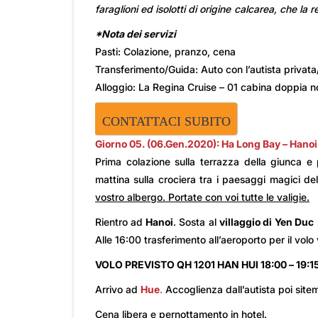
faraglioni ed isolotti di origine calcarea, che la
*Nota dei servizi
Pasti: Colazione, pranzo, cena
Transferimento/Guida: Auto con l’autista privata
Alloggio: La Regina Cruise – 01 cabina doppia n
CONTATTACI SUBITO
Giorno 05. (06.Gen.2020): Ha Long Bay – Hano
Prima colazione sulla terrazza della giunca e p
mattina sulla crociera tra i paesaggi magici d
vostro albergo. Portate con voi tutte le valigie.
Rientro ad
Hanoi
. Sosta al
villaggio di Yen Duc
Alle 16:00 trasferimento all’aeroporto per il vol
VOLO PREVISTO
QH 1201 HAN HUI 18:00 – 19:1
Arrivo ad
Hue
.
Accoglienza dall’autista poi site
Cena libera e pernottamento in hotel.