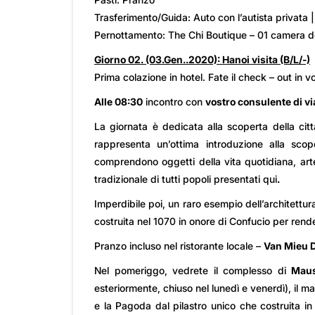
Trasferimento/Guida: Auto con l’autista privata |
Pernottamento: The Chi Boutique – 01 camera d
Giorno 02. (03.Gen..2020): Hanoi visita (B/L/-)
Prima colazione in hotel. Fate il check – out in v
Alle 08:30
incontro con
vostro consulente di v
La giornata è dedicata alla scoperta della cit
rappresenta un’ottima introduzione alla sco
comprendono oggetti della vita quotidiana, arte
tradizionale di tutti popoli presentati qui
.
Imperdibile poi, un raro esempio dell’architettura
costruita nel 1070 in onore di Confucio per rende
Pranzo incluso nel ristorante locale –
Van Mieu D
Nel pomeriggo, vedrete il complesso di
Maus
esteriormente, chiuso nel lunedì e venerdì), il 
e la Pagoda dal pilastro unico che costruita i