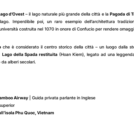
Lago d’Ovest
– il lago naturale più grande della città e la
Pagoda di T
ago. Imperdibile poi, un raro esempio dell’architettura tradizio
a università costruita nel 1070 in onore di Confucio per rendere omagg
o
che è considerato il centro storico della città – un luogo dalla st
 e
Lago della Spada restituita
(Hoan Kiem), legato ad una leggenda
da alberi secolari.
Bamboo Airway
| Guida privata parlante in Inglese
superior
ll’isola Phu Quoc, Vietnam