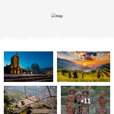
Randonnées fantastiques à travers des villages
minoritaires et des pittoresques rizières en terrasses à
Sapa et à Bac Ha
Rencontre de nombreuses minorités ethniques du Nord
Tonkin aux costumes chatoyants et aux modes de vie
originaux et découverte d’un de leur marché
hebdomadaire animé et coloré.
Repas et nuits chez des familles ethniques pour être plus
proche de la vie quotidienne des locaux
ITIN
É
RA
IRE EN
BR
È
VE:
Jour 01: Lao Cai – Sapa - Y Linh Ho - Lao Chai - Ta Van
(B/L/D)
Jour 02: Ta Van – Giang Ta Chai - Su Pan - Ban Ho (B/L/D)
Jour 03: Ban Ho – Nam Toong - Sapa (B/-/-)
Jour 04: Sapa – Can Cau - Bac Ha visite (B/-/-)
Jour 05: Bac Ha - Marché hebdomadaire de Bac Ha – Ta Van
+11
Chu (B/L/D)
Jour 06: Ta Van Chu – Thai Giang Pho (B/L/D)
Jour 07: Thai Giang Pho – Nalo (B/L/D)