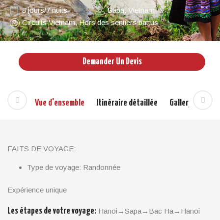
8 jours/7 nuits
Sapa
,
Vietnam
Circuits Vietnam
,
Hors des sentiers battus
Demander Un Devis
Vue d'ensemble
Itinéraire détaillée
Gallery
Pres
FAITS DE VOYAGE:
Type de voyage: Randonnée
Durée du voyage: 08jours – 07nuits
Début/Fin: Hanoi / Hanoi
Expérience unique
POINTS FORTS:
Les étapes de votre voyage:
Hanoi→Sapa→Bac Ha→Hanoi