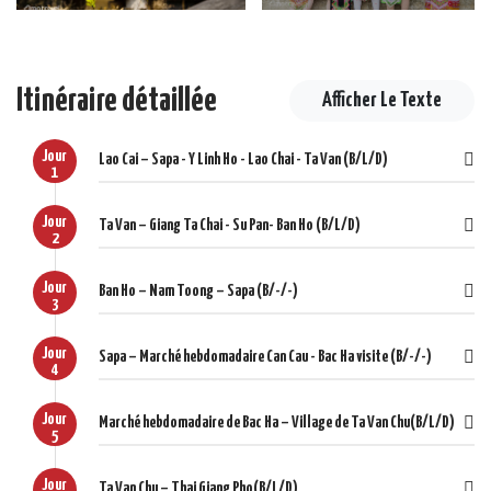
Jour 08: Nalo – Trung Do – Rivière de Chay. Train de nuit pour
Hanoi (B/L/-)
Itinéraire détaillée
Afficher Le Texte
Jour
Lao Cai – Sapa - Y Linh Ho - Lao Chai - Ta Van (B/L/D)
1
Jour
Ta Van – Giang Ta Chai - Su Pan- Ban Ho (B/L/D)
2
Jour
Ban Ho – Nam Toong – Sapa (B/-/-)
3
Jour
Sapa – Marché hebdomadaire Can Cau - Bac Ha visite (B/-/-)
4
Jour
Marché hebdomadaire de Bac Ha – Village de Ta Van Chu(B/L/D)
5
Jour
Ta Van Chu – Thai Giang Pho(B/L/D)