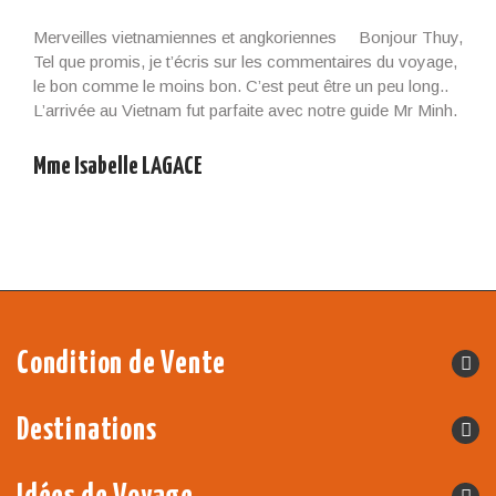
Merveilles vietnamiennes et angkoriennes Bonjour Thuy,
Tel que promis, je t’écris sur les commentaires du voyage,
le bon comme le moins bon. C’est peut être un peu long..
L’arrivée au Vietnam fut parfaite avec notre guide Mr Minh.
Il était là à l’heure et nous l’avons beaucoup apprécié. Un
guide qui savait nous […]
Mme Isabelle LAGACE
Condition de Vente
Destinations