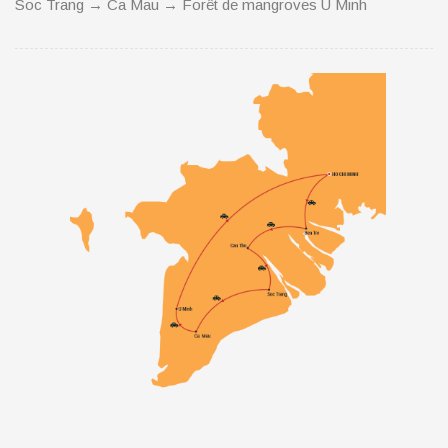
Soc Trang → Ca Mau → Forêt de mangroves U Minh
Découverte profondement du delta du Mékong
Superbe ballade en barque dans les rivières et les
arroyos du Mékong au milieu de la végétation luxuriante
et dégustation de délicieux fruits tropicaux
Visite la la deuxième grande forêt de mangrove du
monde après celle d’Amazonie.
Exploration la pointe méridionale du Vietnam.
ITINÉRAIRE EN BRÈVE:
Jour 1: Saigon - Ben Tre - Can Tho
Jour 2: Can Tho - Marché flottant de Cai Rang - Soc Trang
Jour 3: Soc Trang - Ca Mau
Jour 4: Ca Mau - Forêt de mangroves U Minh – Saigon