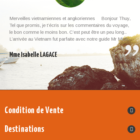
Merveilles vietnamiennes et angkoriennes Bonjour Thuy,
Tel que promis, je t’écris sur les commentaires du voyage,
le bon comme le moins bon. C’est peut être un peu long..
L’arrivée au Vietnam fut parfaite avec notre guide Mr Minh.
Il était là à l’heure et nous l’avons beaucoup apprécié. Un
guide qui savait nous […]
Mme Isabelle LAGACE
Condition de Vente
Destinations