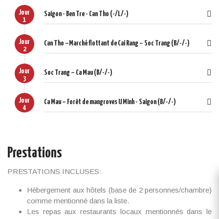
Jour
Saigon - Ben Tre - Can Tho (-/L/-)
1
Jour
Can Tho –Marché flottant de Cai Rang – Soc Trang (B/-/-)
2
Jour
Soc Trang – Ca Mau (B/-/-)
3
Jour
Ca Mau – Forêt de mangroves U Minh - Saigon (B/-/-)
4
Prestations
PRESTATIONS INCLUSES:
Hébergement aux hôtels (base de 2 personnes/chambre)
comme mentionné dans la liste.
Les repas aux restaurants locaux mentionnés dans le