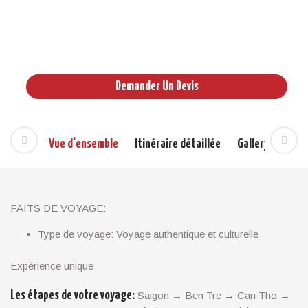
04 jours/ 03 nuits
Vietnam
Excursions
,
Hors des sentiers battus
Demander Un Devis
Vue d'ensemble
Itinéraire détaillée
Gallery
Pres
FAITS DE VOYAGE:
Type de voyage: Voyage authentique et culturelle
Durée du voyage: 04 jours – 03 nuits
Début/Fin: Ho Chi Minh ville / Ho Chi Minh ville
Expérience unique
POINTS FORTS:
Les étapes de votre voyage:
Saigon → Ben Tre → Can Tho →