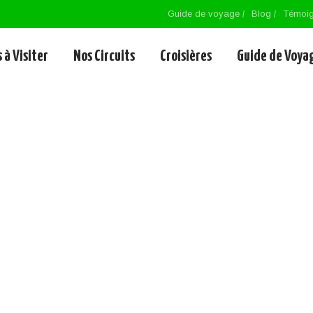
Guide de voyage
Blog
Témoi
 à Visiter
Nos Circuits
Croisières
Guide de Voya