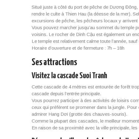
Situé juste à côté du port de pêche de Dương Đông,
rendre le culte à Thien Hau (la déesse de la mer). Se
excursions de pêche, les pêcheurs locaux y arrivent 
Vous pouvez marcher jusqu’au sommet du temple pour 
voisins. Le rocher de Dinh Cậu est également un endr
Le temple est relativement calme toute l’année, sauf d
Horaire d’ouverture et de fermeture : 7h – 18h
Ses attractions
Visitez la cascade Suoi Tranh
Cette cascade de 4 mètres est entourée de forêt tropi
cascade depuis l’entrée principale.
Vous pourrez participer à des activités de loisirs c
ceux qui préfèrent se promener dans la jungle. Pour
admirer Hang Dơi (grotte des chauves-souris).
Comme la plupart des cascades, le meilleur moment p
En raison de sa proximité avec la ville principale, l