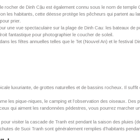
 le rocher de Dinh Cậu est également connu sous le nom de temple C
lon les habitants, cette déesse protège les pêcheurs qui partent au la
pour prier.
une vue spectaculaire sur la plage de Dinh Cau: les bateaux de pêche
oit fantastique pour photographier le coucher de soleil.
ans les fêtes annuelles telles que le Tet (Nouvel An) et le festival 
cale luxuriante, de grottes naturelles et de bassins rocheux. Il suffi
omme les pique-niques, le camping et l’observation des oiseaux. Des 
 ceux qui aiment les randonnées pédestres, vous pourrez marcher un 
our visiter la cascade de Tranh est pendant la saison des pluies (d
es chutes de Suoi Tranh sont généralement remplies d’habitants pendan