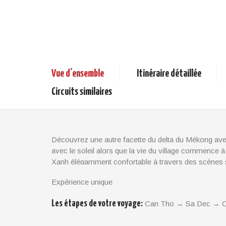
Song Xanh Sampan Cruise 2 Jours
02 Jours
Crosières Mekong
Vue d'ensemble
Itinéraire détaillée
Circuits similaires
Découvrez une autre facette du delta du Mékong avec 
avec le soleil alors que la vie du village commence
Xanh élégamment confortable à travers des scènes s
et de la campagne vivant le long des berges.
Expérience unique
La vie sur la rivière (en amont)
Les étapes de votre voyage:
Can Tho → Sa Dec → C
Cai Be, Vinh Long, Can Tho