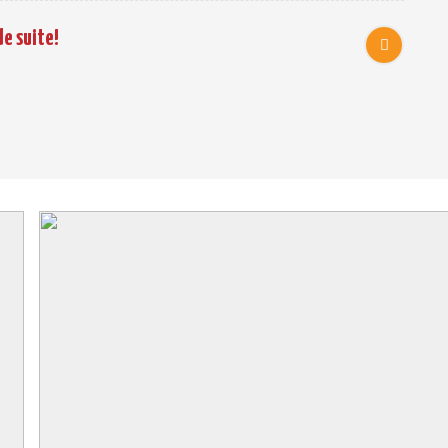
)
e suite!
ière
se