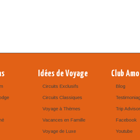
ns
Idées de Voyage
Club Amo
am
Circuits Exclusifs
Blog
odge
Circuits Classiques
Testimonia
Voyage à Thèmes
Trip Adviso
né
Vacances en Famille
Facebook
Voyage de Luxe
Youtube