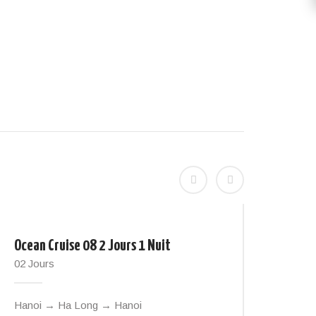
Ocean Cruise 08 2 Jours 1 Nuit
Cozy 
02 Jours
03 Jo
Hanoi → Ha Long → Hanoi
Hano