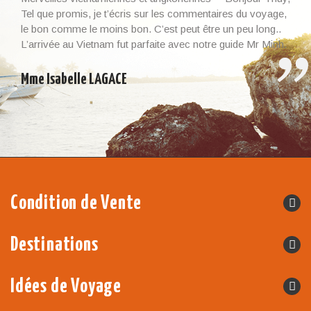
Tel que promis, je t’écris sur les commentaires du voyage,
le bon comme le moins bon. C’est peut être un peu long..
L’arrivée au Vietnam fut parfaite avec notre guide Mr Minh.
Il était là à l’heure et nous l’avons beaucoup apprécié. Un
guide qui savait nous […]
Mme Isabelle LAGACE
Condition de Vente
Destinations
Idées de Voyage