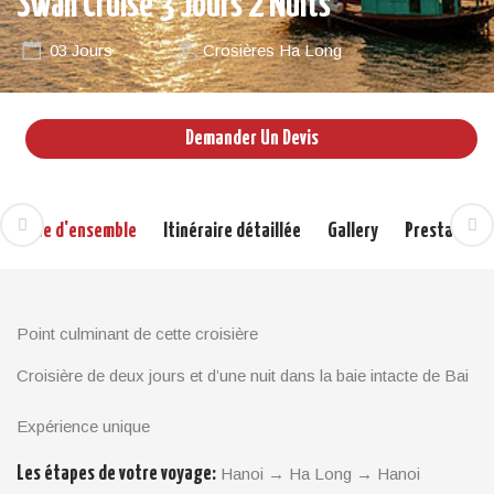
Swan Cruise 3 Jours 2 Nuits
03 Jours
Crosières Ha Long
Demander Un Devis
Vue d'ensemble
Itinéraire détaillée
Gallery
Prestations
Point culminant de cette croisière
Croisière de deux jours et d’une nuit dans la baie intacte de Bai
Tu Long sur Swan Cruise, idéale pour découvrir la beauté
naturelle et la vie locale en un temps limité. Vous pourrez visiter
Expérience unique
une grotte, faire du kayak et visiter un village flottant. Cette
excursion vous emmène au cœur des merveilles de la nature et
Les étapes de votre voyage:
Hanoi → Ha Long → Hanoi