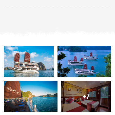
vous fait passer une nuit mémorable dans la majestueuse baie.
L’itinéraire est hors des sentiers battus et notre personnel est
soucieux de répondre aux demandes de nos clients, ce qui
pourrait bien être votre voyage le plus marquant au Vietnam.
Croisière dans la baie de Bai Tu Long, la partie la moins
visitée de la baie d’Halong
Bateaux traditionnels et expérience authentique
Cabine au design oriental avec de grandes fenêtres et
une salle de bains privative
Exploration de la baie d’Halong en kayak, visite de la
grotte et excursion en bateau de bambou jusqu’au village
flottant.
Cuisine vietnamienne authentique à bord
+7