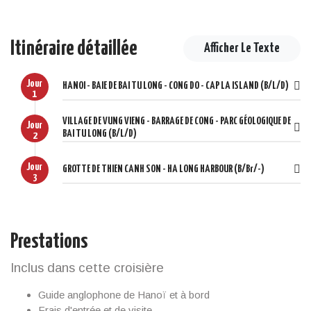
Itinéraire détaillée
Afficher Le Texte
Jour
HANOI - BAIE DE BAI TU LONG - CONG DO - CAP LA ISLAND (B/L/D)
1
VILLAGE DE VUNG VIENG - BARRAGE DE CONG - PARC GÉOLOGIQUE DE
Jour
BAI TU LONG (B/L/D)
2
Jour
GROTTE DE THIEN CANH SON - HA LONG HARBOUR (B/Br/-)
3
Prestations
Inclus dans cette croisière
Guide anglophone de Hanoï et à bord
Frais d'entrée et de visite