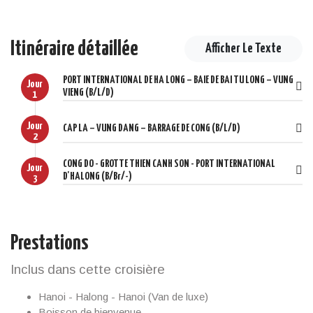
Itinéraire détaillée
Afficher Le Texte
PORT INTERNATIONAL DE HA LONG – BAIE DE BAI TU LONG – VUNG
Jour
VIENG (B/L/D)
1
Jour
CAP LA – VUNG DANG – BARRAGE DE CONG (B/L/D)
2
CONG DO - GROTTE THIEN CANH SON - PORT INTERNATIONAL
Jour
D'HALONG (B/Br/-)
3
Prestations
Inclus dans cette croisière
Hanoi - Halong - Hanoi (Van de luxe)
Boisson de bienvenue