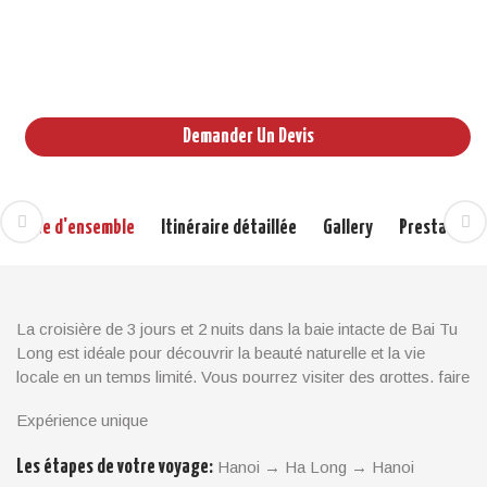
Dragon Legend 3 Jours 2 Nuits
03 Jours
Crosières Ha Long
Demander Un Devis
Vue d'ensemble
Itinéraire détaillée
Gallery
Prestations
La croisière de 3 jours et 2 nuits dans la baie intacte de Bai Tu
Long est idéale pour découvrir la beauté naturelle et la vie
locale en un temps limité. Vous pourrez visiter des grottes, faire
du kayak, visiter un village flottant et prendre un déjeuner
Expérience unique
barbecue sur la plage. Ce voyage vous emmène au cœur des
merveilles de la nature et vous fait vivre une nuit mémorable
Les étapes de votre voyage:
Hanoi → Ha Long → Hanoi
dans la majestueuse baie.