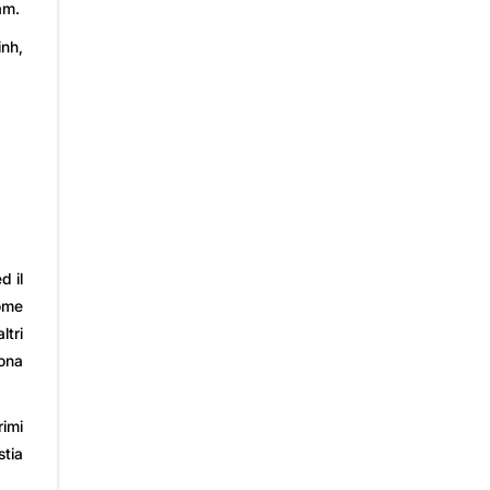
am.
inh,
d il
nome
ltri
uona
rimi
stia