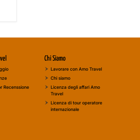
vel
Chi Siamo
aggio
Lavorare con Amo Travel
anze
Chi siamo
or Recenssione
Licenza degli affari Amo
Travel
Licenza di tour operatore
internazionale