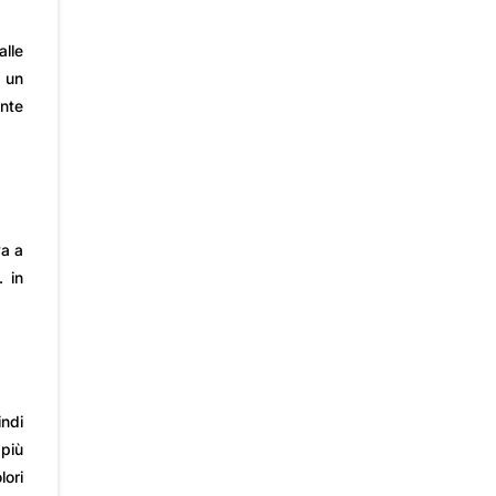
alle
e un
ente
va a
… in
indi
più
lori