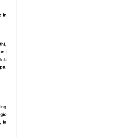
o in
h),
on i
a si
apa.
king
ggio
, la