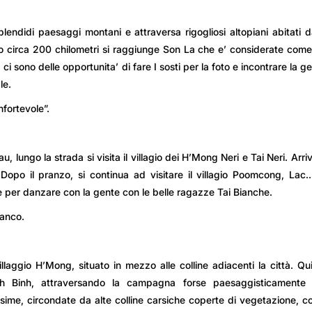
lendidi paesaggi montani e attraversa rigogliosi altopiani abitati d
po circa 200 chilometri si raggiunge Son La che e’ considerate com
i sono delle opportunita’ di fare I sosti per la foto e incontrare la g
le.
nfortevole”.
 lungo la strada si visita il villagio dei H’Mong Neri e Tai Neri. Arri
 Dopo il pranzo, si continua ad visitare il villagio Poomcong, Lac
e per danzare con la gente con le belle ragazze Tai Bianche.
ianco.
llaggio H’Mong, situato in mezzo alle colline adiacenti la città. Qu
nh Binh, attraversando la campagna forse paesaggisticamente 
sime, circondate da alte colline carsiche coperte di vegetazione, co