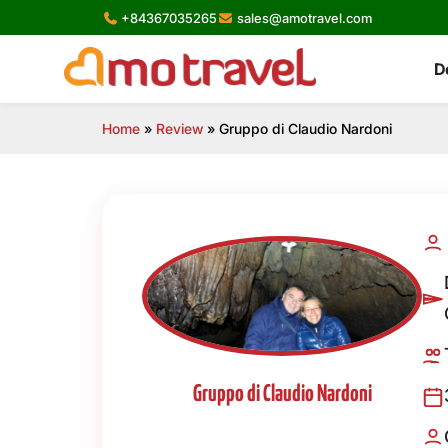
Skip
+84367035265
sales@amotravel.com
to
content
D
Home
»
Review
»
Gruppo di Claudio Nardoni
Gruppo di Claudio Nardoni