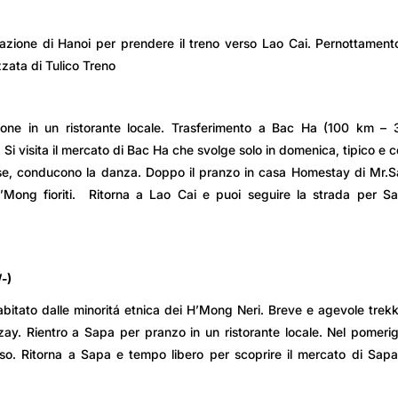
stazione di Hanoi per prendere il treno verso Lao Cai. Pernottament
zzata di Tulico Treno
ione in un ristorante locale. Trasferimento a Bac Ha (100 km – 3
Si visita il mercato di Bac Ha che svolge solo in domenica, tipico e c
inese, conducono la danza. Doppo il pranzo in casa Homestay di Mr.S
H’Mong fioriti. Ritorna a Lao Cai e puoi seguire la strada per S
-)
 abitato dalle minoritá etnica dei H’Mong Neri. Breve e agevole trek
Dzay. Rientro a Sapa per pranzo in un ristorante locale. Nel pomeri
sso. Ritorna a Sapa e tempo libero per scoprire il mercato di Sapa