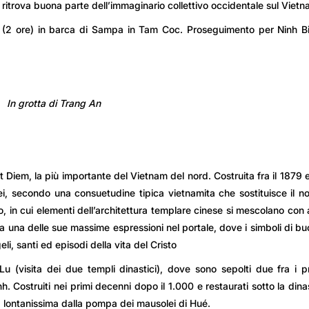
 si ritrova buona parte dell’immaginario collettivo occidentale sul Vietn
a (2 ore) in barca di Sampa in Tam Coc. Proseguimento per Ninh B
In grotta di Trang An
t Diem, la più importante del Vietnam del nord. Costruita fra il 1879 e
, secondo una consuetudine tipica vietnamita che sostituisce il 
, in cui elementi dell’architettura templare cinese si mescolano con a
rova una delle sue massime espressioni nel portale, dove i simboli di b
eli, santi ed episodi della vita del Cristo
 (visita dei due templi dinastici), dove sono sepolti due fra i p
 Costruiti nei primi decenni dopo il 1.000 e restaurati sotto la dina
, lontanissima dalla pompa dei mausolei di Hué.