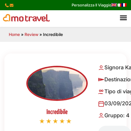
Skip
Personalizza Il Viaggio
to
content
Home
»
Review
»
Incredibile
Signora K
Destinazio
Tipo di via
03/09/202
Incredibile
Gruppo: 4
★★★★★