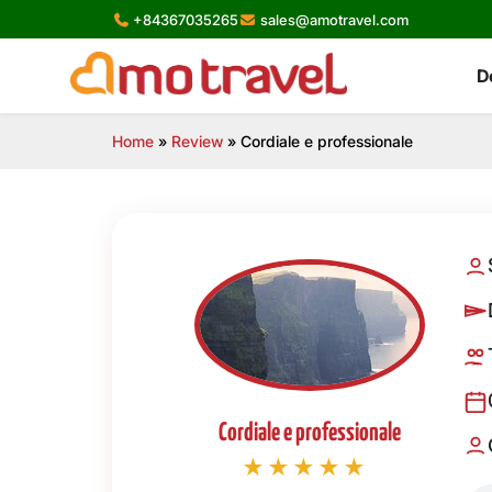
Skip
+84367035265
sales@amotravel.com
to
content
D
Home
»
Review
»
Cordiale e professionale
Cordiale e professionale
★★★★★