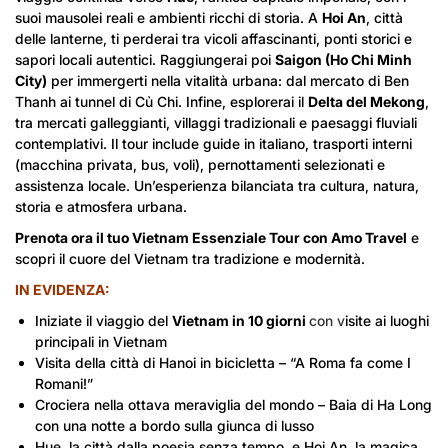
suoi mausolei reali e ambienti ricchi di storia. A
Hoi An
, città
delle lanterne, ti perderai tra vicoli affascinanti, ponti storici e
sapori locali autentici. Raggiungerai poi
Saigon (Ho Chi Minh
City)
per immergerti nella vitalità urbana: dal mercato di Ben
Thanh ai tunnel di Củ Chi. Infine, esplorerai il
Delta del Mekong
,
tra mercati galleggianti, villaggi tradizionali e paesaggi fluviali
contemplativi. Il tour include guide in italiano, trasporti interni
(macchina privata, bus, voli), pernottamenti selezionati e
assistenza locale. Un’esperienza bilanciata tra cultura, natura,
storia e atmosfera urbana.
Prenota ora il tuo Vietnam Essenziale Tour con Amo Travel
e
scopri il cuore del Vietnam tra tradizione e modernità.
IN EVIDENZA:
Iniziate il viaggio del
Vietnam in 10 giorni
con v
isite ai luoghi
principali in Vietnam
Visita della città di Hanoi in bicicletta – “A Roma fa come I
Romani!”
Crociera nella ottava meraviglia del mondo – Baia di Ha Long
con una notte a bordo sulla giunca di lusso
Hue, la città dalla poesia senza tempo, e Hoi An, la magica