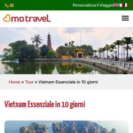
Skip
Personalizza Il Viaggio
to
content
Home
»
Tour
»
Vietnam Essenziale in 10 giorni
Vietnam Essenziale in 10 giorni