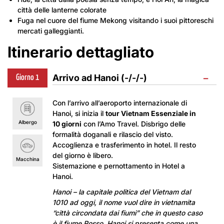
città delle lanterne colorate
Fuga nel cuore del fiume Mekong visitando i suoi pittoreschi
mercati galleggianti.
Itinerario dettagliato
−
Arrivo ad Hanoi (-/-/-)
Giorno 1
Con l’arrivo all’aeroporto internazionale di
Hanoi, si inizia il
tour Vietnam Essenziale in
Albergo
10 giorni
con l’Amo Travel. Disbrigo delle
formalità doganali e rilascio del visto.
Accoglienza e trasferimento in hotel. Il resto
del giorno è libero.
Macchina
Sistemazione e pernottamento in Hotel a
Hanoi.
Hanoi – la capitale politica del Vietnam dal
1010 ad oggi, il nome vuol dire in vietnamita
“città circondata dai fiumi” che in questo caso
è il fiume Rosso. Hanoi si presenta come una