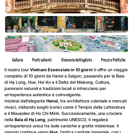
Galleria
Punti salienti
Itinerario dettagliato
Prezzi e Politiche
Il nostro tour
Vietnam Essenziale in 10 giorni
ti offre un viaggio
completo di 10 giorni da Hanoi a Saigon, passando per la Baia
di Hạ Long, Hue, Hoi An e il Delta del Mekong. Cultura,
panorami naturali e tradizioni locali si intrecciano per
un’esperienza autentica e coinvolgente.
Inizierai dall’elegante
Hanoi
, tra architettura coloniale e mercati
vivaci, visitando luoghi iconici come il Tempio della Letteratura
e il Mausoleo di Ho Chi Minh. Successivamente, una crociera
nella
Baia di Hạ Long
, patrimonio UNESCO, ti regalerà
un’esperienza unica tra isole carsiche e grotte misteriose. Il
viaggio continua verso
Hue
, l’antica capitale imperiale, con i