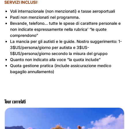
SERVIZI INCLUSI:
visitiamo l’
Ufficio Postale
, edificato nel
tardo XIX secolo con influenze di stile
Voli internazionale (non menzionati) e tasse aeroportuali
Macchina
Rinascimentali e Gotiche. Proseguiamo
Pasti non menzionati nel programma.
Albergo
alla
Cattedrale Notre Dame (solo l’esterno,
Bevande, telefono… tutte le spese di carattere personale e
attualmente in restauro)
, la chiesa
non indicate espressamente nella rubrica’ “le quote
cattolica costruita durante la colonia
comprendono”
francese, e al
Quartiere Cinese
con la
La mancia per gli autisti e le guide. Nostro suggerimento: 1-
Camminare
Pagoda Thien Hau
.
3$US/persona/giorno per autista e 3$US-
Al termine rientro in Hotel a
Saigon.
5$US/persona/giorno secondo la misura del gruppo
Pernottamento in hotel.
Quanto non indicato alla voce “la quota include”
Guida
Quota gestione pratica (include assicurazione medico
bagaglio annullamento)
Macchina
Tour correlati